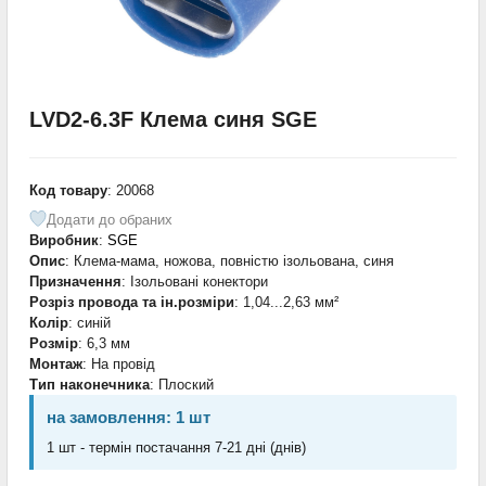
LVD2-6.3F Клема синя SGE
Код товару
: 20068
Додати до обраних
Виробник
:
SGE
Опис
: Клема-мама, ножова, повністю ізольована, синя
Призначення
: Ізольовані конектори
Розріз провода та ін.розміри
: 1,04...2,63 мм²
Колір
: синій
Розмір
: 6,3 мм
Монтаж
: На провід
Тип наконечника
: Плоский
на замовлення: 1 шт
1 шт - термін постачання 7-21 дні (днів)