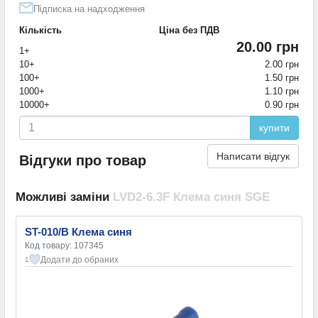
Підписка на надходження
Кількість
Ціна без ПДВ
20.00 грн
1+
10+
2.00 грн
100+
1.50 грн
1000+
1.10 грн
10000+
0.90 грн
купити
Написати відгук
Відгуки про товар
Можливі заміни
LVD2-6.3F Клема синя SGE
ST-010/B Клема синя
Код товару: 107345
Додати до обраних
1