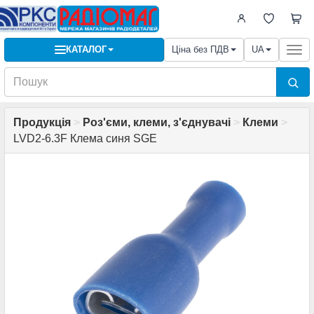
КАТАЛОГ
Ціна без ПДВ
UA
Togg
navi
Продукція
>
Роз'єми, клеми, з'єднувачі
>
Клеми
>
LVD2-6.3F Клема синя SGE