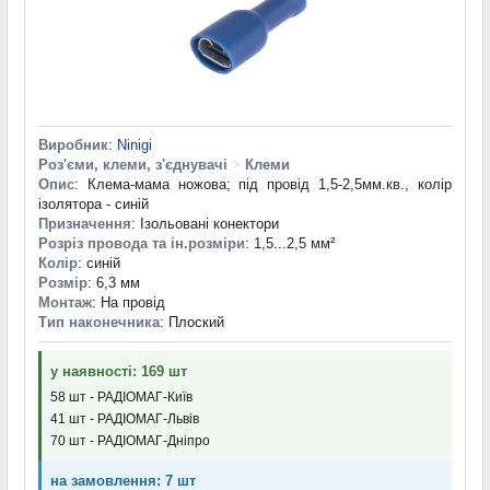
Виробник
:
Ninigi
Роз'єми, клеми, з'єднувачі
>
Клеми
Опис
: Клема-мама ножова; під провід 1,5-2,5мм.кв., колір
ізолятора - синій
Призначення
: Ізольовані конектори
Розріз провода та ін.розміри
: 1,5...2,5 мм²
Колір
: синій
Розмір
: 6,3 мм
Монтаж
: На провід
Тип наконечника
: Плоский
у наявності: 169 шт
58 шт - РАДІОМАГ-Київ
41 шт - РАДІОМАГ-Львів
70 шт - РАДІОМАГ-Дніпро
на замовлення: 7 шт