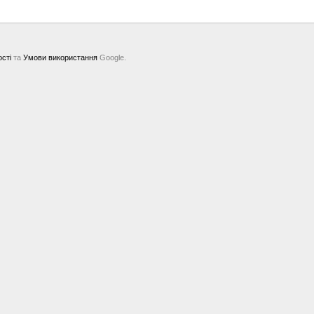
ості
та
Умови використання
Google.