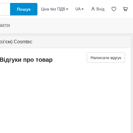
Пошук
Вхід
Ціна без ПДВ
UA
АКТИ
оз’єм) Cosmtec
Написати відгук
Відгуки про товар