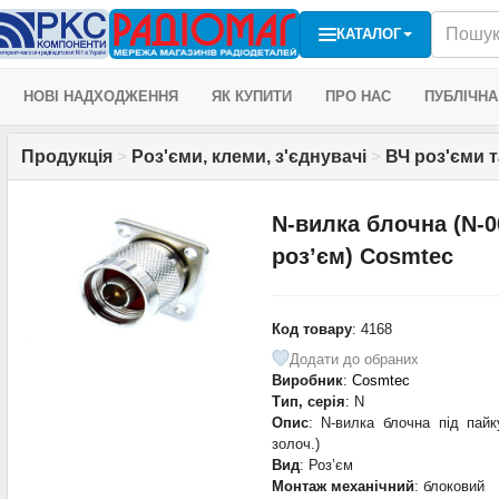
КАТАЛОГ
НОВІ НАДХОДЖЕННЯ
ЯК КУПИТИ
ПРО НАС
ПУБЛІЧНА
Продукція
>
Роз'єми, клеми, з'єднувачі
>
ВЧ роз'єми 
N-вилка блочна (N-0
роз’єм) Cosmtec
Код товару
: 4168
Додати до обраних
Виробник
:
Cosmtec
Тип, серія
: N
Опис
: N-вилка блочна під пай
золоч.)
Вид
: Роз’єм
Монтаж механічний
: блоковий