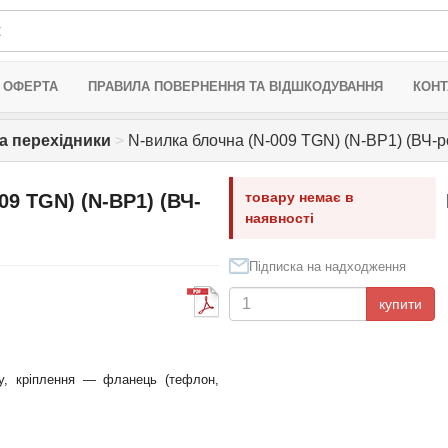
 ОФЕРТА
ПРАВИЛА ПОВЕРНЕННЯ ТА ВІДШКОДУВАННЯ
КОНТ
та перехідники
>
N-вилка блочна (N-009 TGN) (N-BP1) (ВЧ-р
товару немає в
09 TGN) (N-BP1) (ВЧ-
наявності
Підписка на надходження
купити
ку, кріплення — фланець (тефлон,