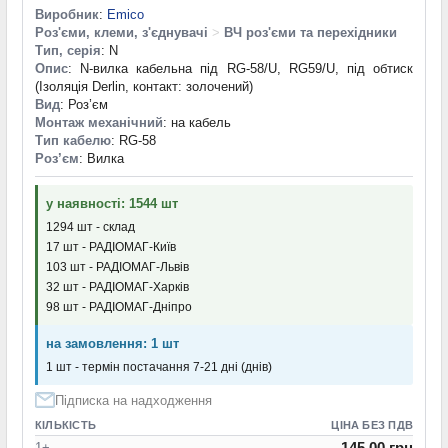
Виробник
:
Emico
Роз'єми, клеми, з'єднувачі
>
ВЧ роз'єми та перехідники
Тип, серія
: N
Опис
: N-вилка кабельна під RG-58/U, RG59/U, під обтиск
(Ізоляція Derlin, контакт: золочений)
Вид
: Роз’єм
Монтаж механічний
: на кабель
Тип кабелю
: RG-58
Роз’єм
: Вилка
у наявності: 1544 шт
1294 шт - склад
17 шт - РАДІОМАГ-Київ
103 шт - РАДІОМАГ-Львів
32 шт - РАДІОМАГ-Харків
98 шт - РАДІОМАГ-Дніпро
на замовлення: 1 шт
1 шт - термін постачання 7-21 дні (днів)
Підписка на надходження
КІЛЬКІСТЬ
ЦІНА БЕЗ ПДВ
145.00 грн
1+