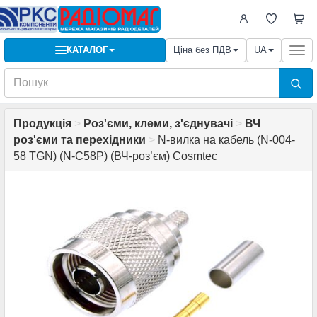
КАТАЛОГ
Ціна без ПДВ
UA
Togg
navi
Продукція
>
Роз'єми, клеми, з'єднувачі
>
ВЧ
роз'єми та перехідники
>
N-вилка на кабель (N-004-
58 TGN) (N-C58P) (ВЧ-роз’єм) Cosmtec