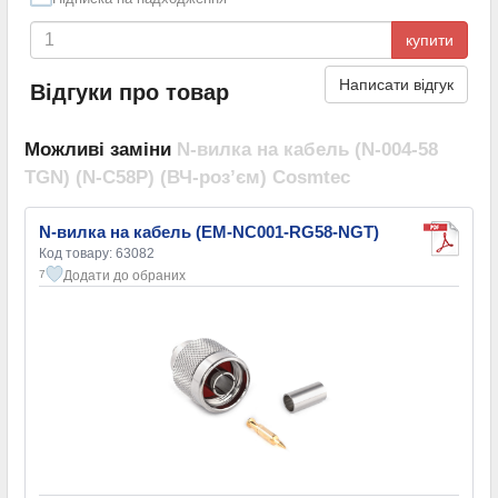
купити
Написати відгук
Відгуки про товар
Можливі заміни
N-вилка на кабель (N-004-58
TGN) (N-C58P) (ВЧ-роз’єм) Cosmtec
N-вилка на кабель (EM-NC001-RG58-NGT)
Код товару: 63082
Додати до обраних
7