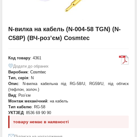
N-вилка на кабель (N-004-58 TGN) (N-
C58P) (ВЧ-роз’єм) Cosmtec
Код товару
: 4361
Додати до обраних
Виробник
:
Cosmtec
Тип, серія
: N
Опис
: N-вилка кабельна під RG-58/U, RG59/U, під обтиск
(тефлон, золоч.)
Вид
: Роз’єм
Монтаж механічний
: на кабель
Тип кабелю
: RG-58
УКТЗЕД
: 8536 69 90 90
товару немає в наявності
Підписка на надходження