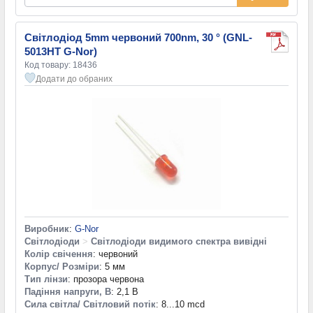
Світлодіод 5mm червоний 700nm, 30 ° (GNL-
5013HT G-Nor)
Код товару: 18436
Додати до обраних
Виробник
:
G-Nor
Світлодіоди
>
Світлодіоди видимого спектра вивідні
Колір свічення
: червоний
Корпус/ Розміри
: 5 мм
Тип лінзи
: прозора червона
Падіння напруги, В
: 2,1 В
Сила світла/ Світловий потік
: 8...10 mcd