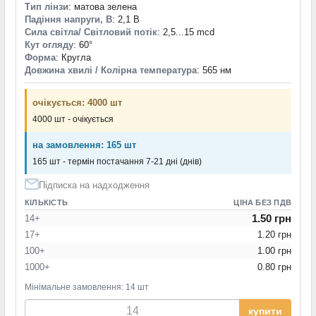
Тип лінзи
: матова зелена
Падіння напруги, В
: 2,1 В
Сила світла/ Світловий потік
: 2,5...15 mcd
Кут огляду
: 60°
Форма
: Кругла
Довжина хвилі / Колірна температура
: 565 нм
очікується: 4000 шт
4000 шт - очікується
на замовлення: 165 шт
165 шт - термін постачання 7-21 дні (днів)
Підписка на надходження
КІЛЬКІСТЬ
ЦІНА БЕЗ ПДВ
1.50 грн
14+
17+
1.20 грн
100+
1.00 грн
1000+
0.80 грн
Мінімальне замовлення: 14 шт
купити