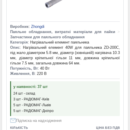
Виробник
:
Zhongdi
Паяльне обладнання, витратні матеріали для пайки
>
Запчастини для паяльного обладнання
Категорія
: Нагрівальний елемент паяльника
Опис
: Нагрівальний елемент 40W для паяльника ZD-200C,
під жало діаметром 5.8 мм, діаметр (зовнішній) нагрівача 10.3
мм, діаметр кріпильної гільзи 11 мм, довжина кріпильної
гільзи 7.5 мм, загальна довжина 64 мм.
Потужність, Вт
: 40 Вт
Живлення, В
: 220 В
у наявності: 37 шт
24 шт - склад
3 шт - РАДІОМАГ-Київ
5 шт - РАДІОМАГ-Львів
5 шт - РАДІОМАГ-Дніпро
Підписка на надходження
КІЛЬКІСТЬ
ЦІНА БЕЗ ПДВ