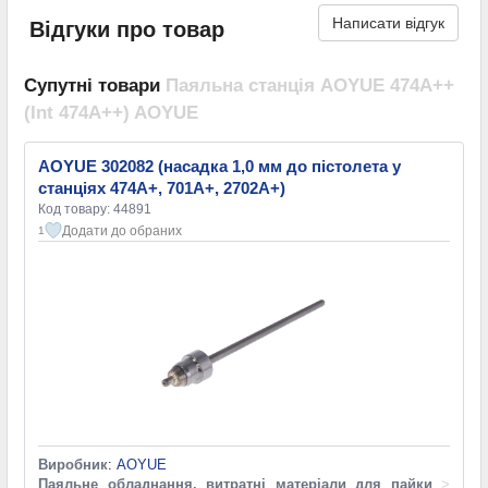
Написати відгук
Відгуки про товар
Супутні товари
Паяльна станція AOYUE 474A++
(Int 474A++) AOYUE
AOYUE 302082 (насадка 1,0 мм до пістолета у
станціях 474A+, 701A+, 2702A+)
Код товару: 44891
Додати до обраних
1
Виробник
:
AOYUE
Паяльне обладнання, витратні матеріали для пайки
>