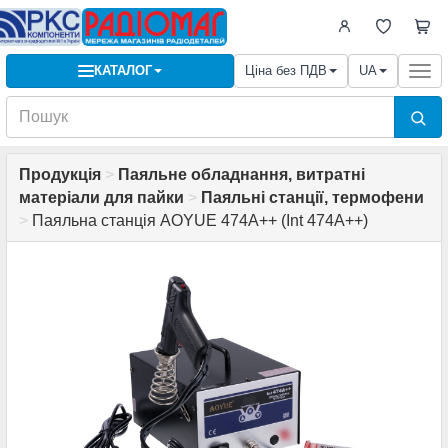
КАТАЛОГ
Ціна без ПДВ
UA
Togg
navi
Продукція
>
Паяльне обладнання, витратні
матеріали для пайки
>
Паяльні станції, термофени
>
Паяльна станція AOYUE 474A++ (Int 474A++)