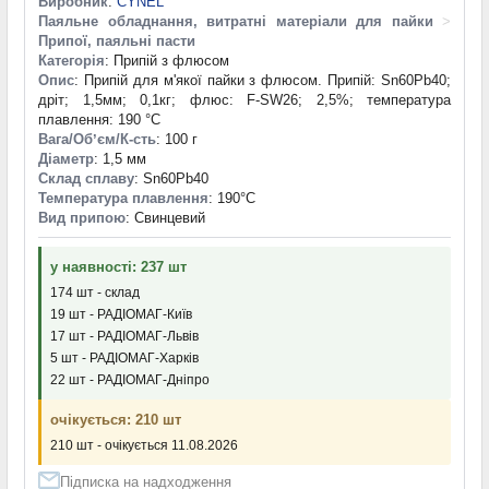
Виробник
:
CYNEL
Паяльне обладнання, витратні матеріали для пайки
>
Припої, паяльні пасти
Категорія
: Припій з флюсом
Опис
: Припій для м'якої пайки з флюсом. Припій: Sn60Pb40;
дріт; 1,5мм; 0,1кг; флюс: F-SW26; 2,5%; температура
плавлення: 190 °С
Вага/Обʼєм/К-сть
: 100 г
Діаметр
: 1,5 мм
Склад сплаву
: Sn60Pb40
Температура плавлення
: 190°С
Вид припою
: Свинцевий
у наявності: 237 шт
174 шт - склад
19 шт - РАДІОМАГ-Київ
17 шт - РАДІОМАГ-Львів
5 шт - РАДІОМАГ-Харків
22 шт - РАДІОМАГ-Дніпро
очікується: 210 шт
210 шт - очікується 11.08.2026
Підписка на надходження