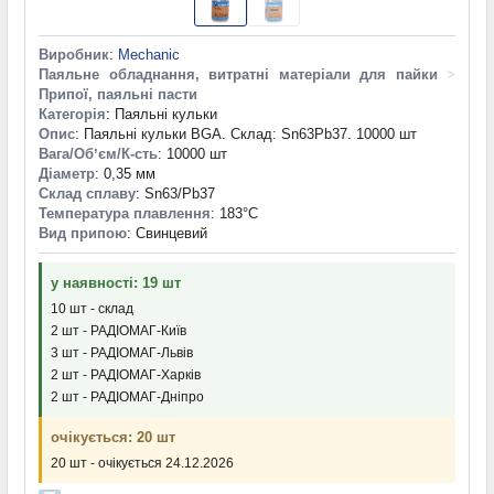
Виробник
:
Mechanic
Паяльне обладнання, витратні матеріали для пайки
>
Припої, паяльні пасти
Категорія
: Паяльні кульки
Опис
: Паяльні кульки BGA. Склад: Sn63Pb37. 10000 шт
Вага/Обʼєм/К-сть
: 10000 шт
Діаметр
: 0,35 мм
Склад сплаву
: Sn63/Pb37
Температура плавлення
: 183°С
Вид припою
: Свинцевий
у наявності: 19 шт
10 шт - склад
2 шт - РАДІОМАГ-Київ
3 шт - РАДІОМАГ-Львів
2 шт - РАДІОМАГ-Харків
2 шт - РАДІОМАГ-Дніпро
очікується: 20 шт
20 шт - очікується 24.12.2026