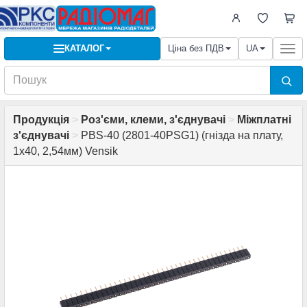
КАТАЛОГ
Ціна без ПДВ
UA
Togg
navi
Продукція
>
Роз'єми, клеми, з'єднувачі
>
Міжплатні
з'єднувачі
>
PBS-40 (2801-40PSG1) (гнізда на плату,
1х40, 2,54мм) Vensik