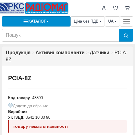
КАТАЛОГ
Ціна без ПДВ
UA
Togg
navi
Продукція
>
Активні компоненти
>
Датчики
>
PCIA-
8Z
PCIA-8Z
Код товару
: 43300
Додати до обраних
Виробник
:
УКТЗЕД
: 8541 10 00 90
товару немає в наявності