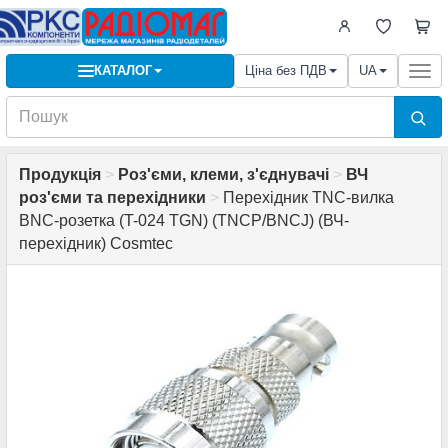
КАТАЛОГ
Ціна без ПДВ
UA
Togg
navi
Продукція
>
Роз'єми, клеми, з'єднувачі
>
ВЧ
роз'єми та перехідники
>
Перехідник TNC-вилка
BNC-розетка (T-024 TGN) (TNCP/BNCJ) (ВЧ-
перехідник) Cosmtec