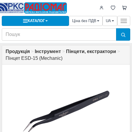
КАТАЛОГ
Ціна без ПДВ
UA
Togg
navi
Продукція
>
Інструмент
>
Пінцети, екстрактори
>
Пінцет ESD-15 (Mechanic)