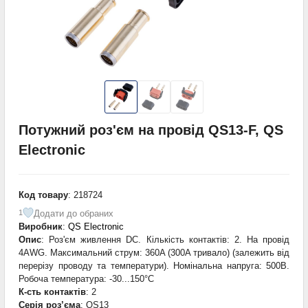
Потужний роз'єм на провід QS13-F, QS
Electronic
Код товару
: 218724
Додати до обраних
1
Виробник
:
QS Electronic
Опис
: Роз'єм живлення DC. Кількість контактів: 2. На провід
4AWG. Максимальний струм: 360A (300A тривало) (залежить від
перерізу проводу та температури). Номінальна напруга: 500В.
Робоча температура: -30...150°C
К-сть контактів
: 2
Серія роз’єма
: QS13