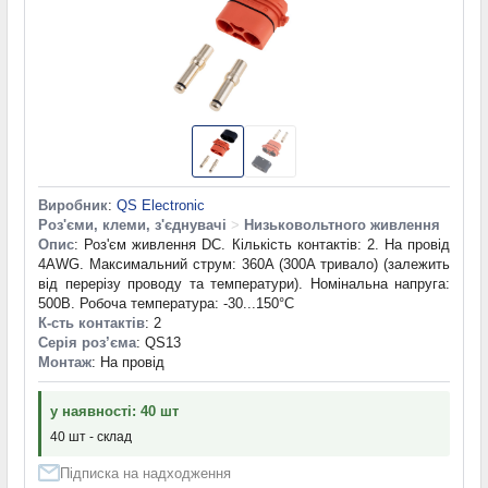
Виробник
:
QS Electronic
Роз'єми, клеми, з'єднувачі
>
Низьковольтного живлення
Опис
: Роз'єм живлення DC. Кількість контактів: 2. На провід
4AWG. Максимальний струм: 360A (300A тривало) (залежить
від перерізу проводу та температури). Номінальна напруга:
500В. Робоча температура: -30...150°C
К-сть контактів
: 2
Серія роз’єма
: QS13
Монтаж
: На провід
у наявності: 40 шт
40 шт - склад
Підписка на надходження