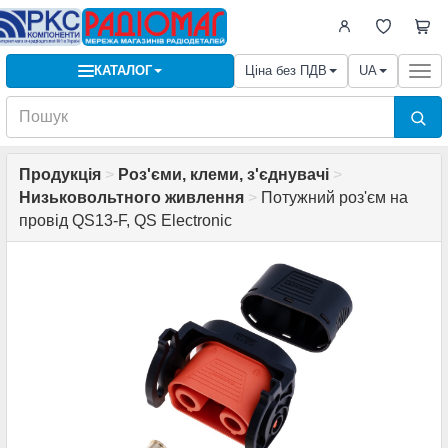
КАТАЛОГ
Ціна без ПДВ
UA
Togg
navi
Продукція
>
Роз'єми, клеми, з'єднувачі
>
Низьковольтного живлення
>
Потужний роз'єм на
провід QS13-F, QS Electronic