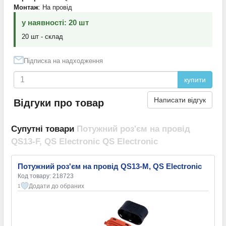
Монтаж
: На провід
у наявності: 20 шт
20 шт - склад
Підписка на надходження
купити
Написати відгук
Відгуки про товар
Супутні товари
Потужний роз'єм на провід
QS13-F, QS Electronic QS Electronic
Потужний роз'єм на провід QS13-M, QS Electronic
Код товару: 218723
Додати до обраних
1