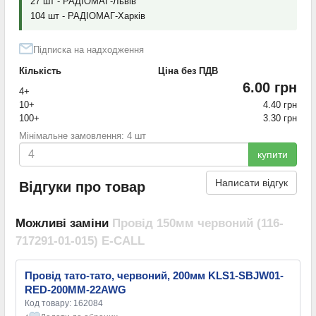
27 шт - РАДІОМАГ-Львів
104 шт - РАДІОМАГ-Харків
Підписка на надходження
Кількість
Ціна без ПДВ
6.00 грн
4+
10+
4.40 грн
100+
3.30 грн
Мінімальне замовлення: 4 шт
купити
Написати відгук
Відгуки про товар
Можливі заміни
Провід 150мм червоний (116-
717291-01-015) E-CALL
Провід тато-тато, червоний, 200мм KLS1-SBJW01-
RED-200MM-22AWG
Код товару: 162084