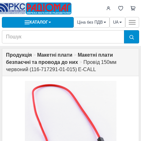
КАТАЛОГ
Ціна без ПДВ
UA
Togg
navi
Продукція
>
Макетні плати
>
Макетні плати
безпаєчні та провода до них
>
Провід 150мм
червоний (116-717291-01-015) E-CALL