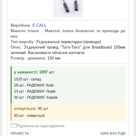
Виробник
:
E-CALL
Макетні плати
>
Макетні плати безпаєчні та провода до
них
Тип виробу
: З'єднувальні перекладки (проводи)
Опис
: З'єднуючий провід "Тато-Тато" для Breadboard 150мм
зелений. Високоякісні обтискні контакти.
Розмір - довжина
: 150 мм
у наявності: 1097 шт
1025 шт - склад
28 шт - РАДІОМАГ-Київ
14 шт - РАДІОМАГ-Львів
30 шт - РАДІОМАГ-Харків
очікується: 40 шт
40 шт - очікується
Підписка на надходження
КІЛЬКІСТЬ
ЦІНА БЕЗ ПДВ