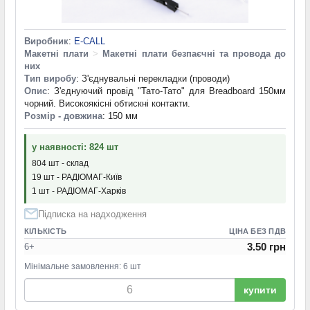
Виробник
:
E-CALL
Макетні плати
>
Макетні плати безпаєчні та провода до
них
Тип виробу
: З'єднувальні перекладки (проводи)
Опис
: З'єднуючий провід "Тато-Тато" для Breadboard 150мм
чорний. Високоякісні обтискні контакти.
Розмір - довжина
: 150 мм
у наявності: 824 шт
804 шт - склад
19 шт - РАДІОМАГ-Київ
1 шт - РАДІОМАГ-Харків
Підписка на надходження
КІЛЬКІСТЬ
ЦІНА БЕЗ ПДВ
3.50 грн
6+
Мінімальне замовлення: 6 шт
купити