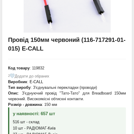
Провід 150мм червоний (116-717291-01-
015) E-CALL
Код товару
: 119832
Додати до обраних
2
Виробник
:
E-CALL
Тип виробу
: З'єднувальні перекладки (проводи)
Опис
: З'єднуючий провід "Тато-Тато" для Breadboard 150мм
червоний. Високоякісні обтискні контакти.
Розмір - довжина
: 150 мм
у наявності: 657 шт
516 шт - склад
10 шт - РАДІОМАГ-Київ