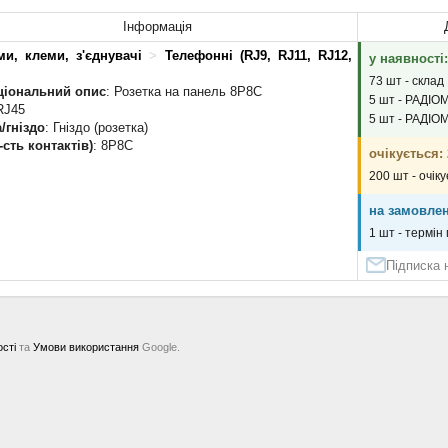
Інформація
ми, клеми, з'єднувачі
>
Телефонні (RJ9, RJ11, RJ12,
у наявності:
73 шт - склад
ціональний опис
: Розетка на панель 8P8C
5 шт - РАДІО
RJ45
5 шт - РАДІО
/гніздо
: Гніздо (розетка)
к-сть контактів)
: 8P8C
очікується:
200 шт - очік
на замовлен
1 шт - термін
Підписка 
ості
та
Умови використання
Google.