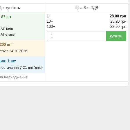
Доступність
Ціна без ПДВ
1+
28.00 грн
 83 шт
10+
25.20 грн
100+
22.50 грн
МАГ-Київ
МАГ-Львів
купити
 200 шт
ується 24.10.2026
ня: 1 шт
 постачання 7-21 дні (днів)
на надходження