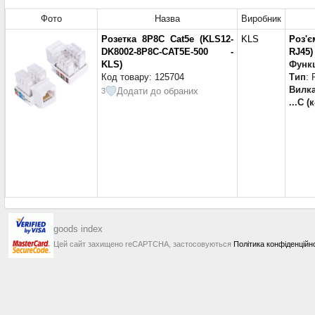
Фото
Назва
Виробник
Розетка 8P8C Cat5e (KLS12-
KLS
Роз'є
DK8002-8P8C-CAT5E-500 -
RJ45)
KLS)
Функ
Код товару: 125704
Тип
: 
Вилка
Додати до обраних
3
...C (
goods index
Цей сайт захищено reCAPTCHA, застосовуються
Політика конфіденційн