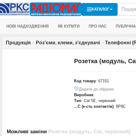
КАТАЛОГ
НОВІ НАДХОДЖЕННЯ
ЯК КУПИТИ
ПРО НАС
ПУБЛІЧНА
Продукція
>
Роз'єми, клеми, з'єднувачі
>
Телефонні (R
Розетка (модуль, Ca
Код товару
: 67151
Додати до обраних
Виробник
:
Тип
: Cat 5E, червоний
...C (к-сть контактів)
: 8P8C
Можливі заміни
Розетка (модуль, Cat, червоний)