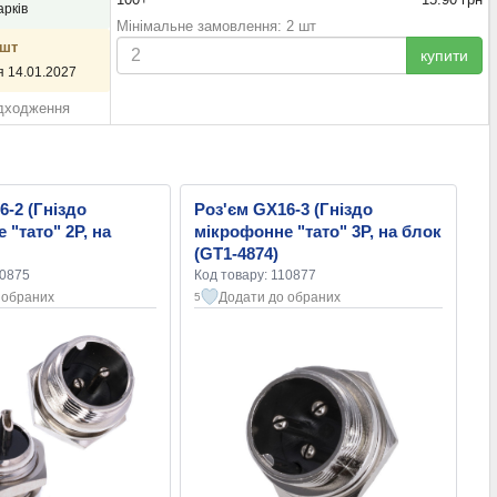
арків
Мінімальне замовлення: 2 шт
 шт
купити
я 14.01.2027
адходження
6-2 (Гніздо
Роз'єм GX16-3 (Гніздо
 "тато" 2P, на
мікрофонне "тато" 3P, на блок
(GT1-4874)
10875
Код товару: 110877
 обраних
Додати до обраних
5