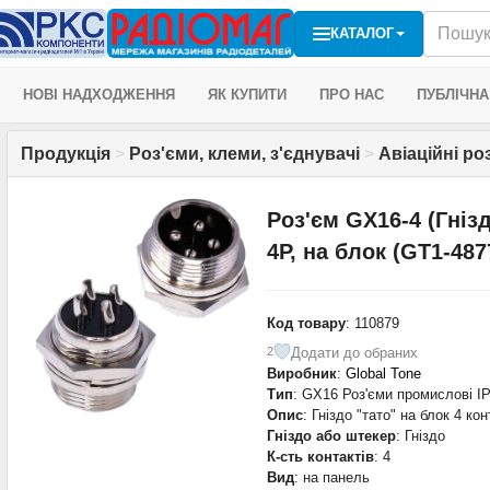
КАТАЛОГ
НОВІ НАДХОДЖЕННЯ
ЯК КУПИТИ
ПРО НАС
ПУБЛІЧНА
Продукція
>
Роз'єми, клеми, з'єднувачі
>
Авіаційні ро
Роз'єм GX16-4 (Гніз
4P, на блок (GT1-487
Код товару
: 110879
Додати до обраних
2
Виробник
:
Global Tone
Тип
: GX16 Роз'єми промислові I
Опис
: Гніздо "тато" на блок 4 ко
Гніздо або штекер
: Гніздо
К-сть контактів
: 4
Вид
: на панель