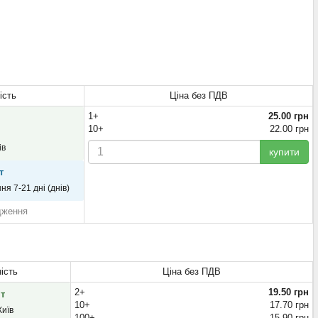
ість
Ціна без ПДВ
1+
25.00 грн
10+
22.00 грн
ів
купити
т
ня 7-21 дні (днів)
дження
ість
Ціна без ПДВ
2+
19.50 грн
шт
10+
17.70 грн
Київ
100+
15.90 грн