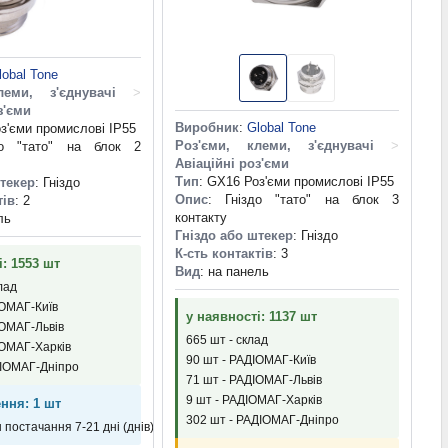
lobal Tone
леми, з'єднувачі
>
з'єми
Виробник
:
Global Tone
з'єми промислові IP55
Роз'єми, клеми, з'єднувачі
>
до "тато" на блок 2
Авіаційні роз'єми
Тип
: GX16 Роз'єми промислові IP55
штекер
: Гніздо
Опис
: Гніздо "тато" на блок 3
тів
: 2
контакту
ль
Гніздо або штекер
: Гніздо
К-сть контактів
: 3
і: 1553 шт
Вид
: на панель
лад
ІОМАГ-Київ
у наявності: 1137 шт
ІОМАГ-Львів
665 шт - склад
ІОМАГ-Харків
90 шт - РАДІОМАГ-Київ
ДІОМАГ-Дніпро
71 шт - РАДІОМАГ-Львів
9 шт - РАДІОМАГ-Харків
ння: 1 шт
302 шт - РАДІОМАГ-Дніпро
н постачання 7-21 дні (днів)