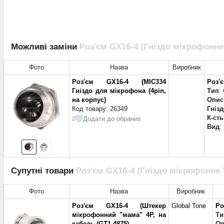
Можливі заміни
Роз'єм GX16-4 (Гніздо мікрофонне 
Фото
Назва
Виробник
Роз'єм GX16-4 (MIC334
Роз'є
Гніздо для мікрофона (4pin,
Тип
:
на корпус)
Опис
Код товару: 26349
Гніз
К-сть
Додати до обраних
2
Вид
:
Супутні товари
Роз'єм GX16-4 (Гніздо мікрофонне "
Фото
Назва
Виробник
Роз'єм GX16-4 (Штекер
Global Tone
Ро
мікрофонний "мама" 4P, на
Ти
кабель (GT1-4875)
Оп