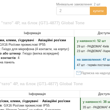
Мінімальне замовлення: 2 шт
купити
"тато" 4P, на блок (GT1-4877) Global Tone
Інформація
Доступн
ми, клеми, з'єднувачі
>
Авіаційні роз'єми
у наявності: 52 шт
 GX16 Роз'єми промислові IP55
29 шт - РАДІОМАГ-Київ
: Гніздо для мікрофона (4 контакти, на корпус)
23 шт - РАДІОМАГ-Харк
до або штекер
: Гніздо (вилка всередині)
 контактів
: 4
на замовлення: 47 ш
 на панель
47 шт - термін постачан
Підписка на надхо
тато" 4P, на блок (GT1-4877) Global Tone
Інформація
Доступн
з'єми, клеми, з'єднувачі
>
Авіаційні роз'єми
у наявності: 38 
п
: GX16 Роз'єми промислові IP55
35 шт - РАДІОМАГ-
ис
: Штекер "мама" на кабель 4 контакти