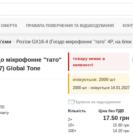
 ОФЕРТА
ПРАВИЛА ПОВЕРНЕННЯ ТА ВІДШКОДУВАННЯ
КОНТ
з'єми
>
Роз'єм GX16-4 (Гніздо мікрофонне "тато" 4P, на блок
товару немає в
до мікрофонне "тато"
наявності
7) Global Tone
очікується: 2000 шт
2000 шт - очікується 14.01.2027
Підписка на надходження
P55
Кількість
Ціна без ПДВ
нтакту
17.50 грн
2+
10+
15.80 грн
100+
14.20 грн