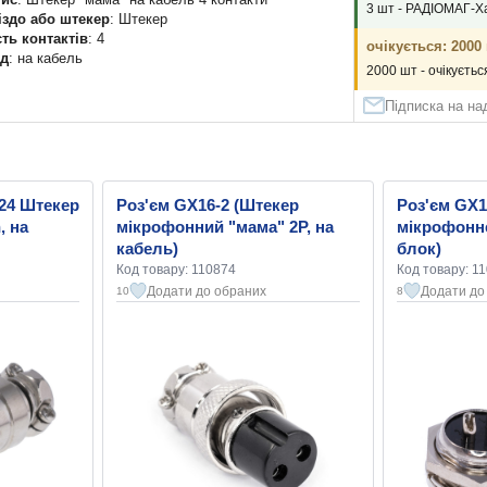
3 шт - РАДІОМАГ-Х
іздо або штекер
: Штекер
сть контактів
: 4
очікується: 2000
д
: на кабель
2000 шт - очікуєтьс
Підписка на н
324 Штекер
Роз'єм GX16-2 (Штекер
Роз'єм GX1
, на
мікрофонний "мама" 2P, на
мікрофонне
кабель)
блок)
Код товару: 110874
Код товару: 1
Додати до обраних
Додати до
10
8