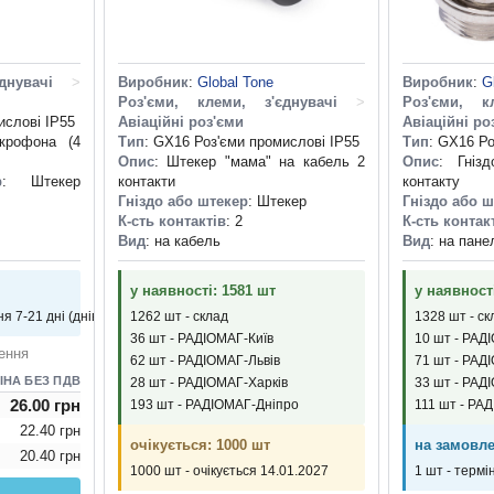
днувачі
>
Виробник
:
Global Tone
Виробник
:
G
Роз'єми, клеми, з'єднувачі
>
Роз'єми, к
ислові IP55
Авіаційні роз'єми
Авіаційні ро
крофона (4
Тип
: GX16 Роз'єми промислові IP55
Тип
: GX16 Ро
Опис
: Штекер "мама" на кабель 2
Опис
: Гніз
р
: Штекер
контакти
контакту
Гніздо або штекер
: Штекер
Гніздо або 
К-сть контактів
: 2
К-сть контак
Вид
: на кабель
Вид
: на пане
у наявності: 1581 шт
у наявност
я 7-21 дні (днів)
1262 шт - склад
1328 шт - ск
36 шт - РАДІОМАГ-Київ
10 шт - РАД
ення
62 шт - РАДІОМАГ-Львів
71 шт - РАД
ІНА БЕЗ ПДВ
28 шт - РАДІОМАГ-Харків
33 шт - РАД
26.00 грн
193 шт - РАДІОМАГ-Дніпро
111 шт - РА
22.40 грн
очікується: 1000 шт
на замовле
20.40 грн
1000 шт - очікується 14.01.2027
1 шт - термі