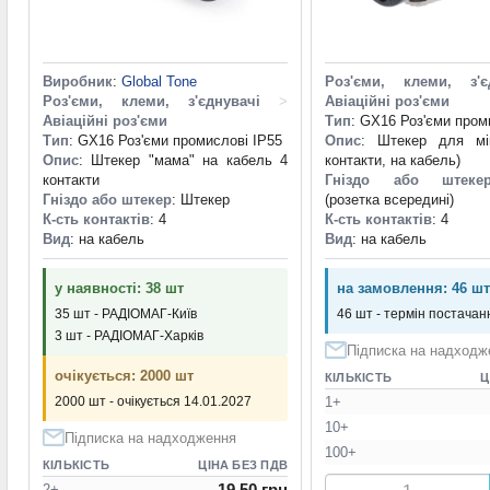
Виробник
:
Global Tone
Роз'єми, клеми, з'є
Роз'єми, клеми, з'єднувачі
>
Авіаційні роз'єми
Авіаційні роз'єми
Тип
: GX16 Роз'єми пром
Тип
: GX16 Роз'єми промислові IP55
Опис
: Штекер для мі
Опис
: Штекер "мама" на кабель 4
контакти, на кабель)
контакти
Гніздо або штеке
Гніздо або штекер
: Штекер
(розетка всередині)
К-сть контактів
: 4
К-сть контактів
: 4
Вид
: на кабель
Вид
: на кабель
у наявності: 38 шт
на замовлення: 46 шт
35 шт - РАДІОМАГ-Київ
46 шт - термін постачанн
3 шт - РАДІОМАГ-Харків
Підписка на надходж
очікується: 2000 шт
КІЛЬКІСТЬ
Ц
1+
2000 шт - очікується 14.01.2027
10+
Підписка на надходження
100+
КІЛЬКІСТЬ
ЦІНА БЕЗ ПДВ
19.50 грн
2+