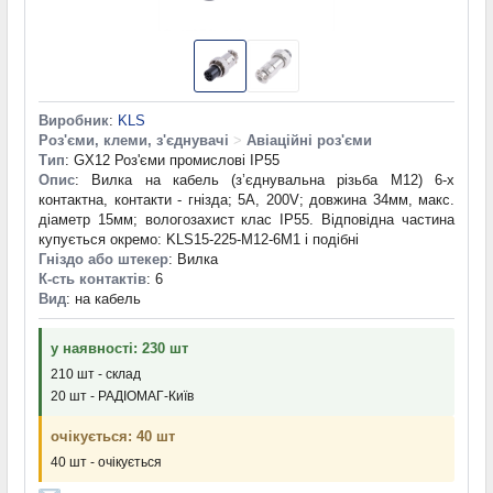
Виробник
:
KLS
Роз'єми, клеми, з'єднувачі
>
Авіаційні роз'єми
Тип
: GX12 Роз'єми промислові IP55
Опис
: Вилка на кабель (з’єднувальна різьба М12) 6-х
контактна, контакти - гнізда; 5А, 200V; довжина 34мм, макс.
діаметр 15мм; вологозахист клас IP55. Відповідна частина
купується окремо: KLS15-225-M12-6M1 і подібні
Гніздо або штекер
: Вилка
К-сть контактів
: 6
Вид
: на кабель
у наявності: 230 шт
210 шт - склад
20 шт - РАДІОМАГ-Київ
очікується: 40 шт
40 шт - очікується