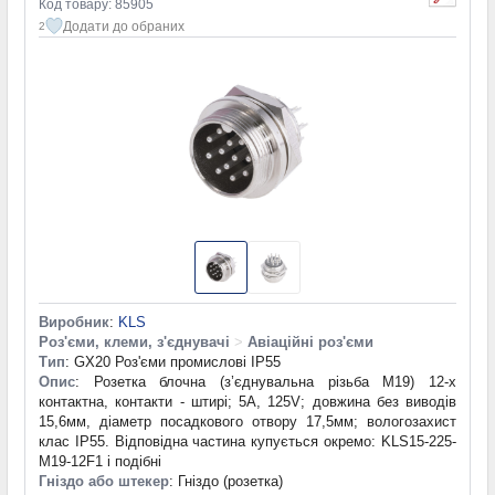
Код товару: 85905
Додати до обраних
2
Виробник
:
KLS
Роз'єми, клеми, з'єднувачі
>
Авіаційні роз'єми
Тип
: GX20 Роз'єми промислові IP55
Опис
: Розетка блочна (з’єднувальна різьба М19) 12-х
контактна, контакти - штирі; 5А, 125V; довжина без виводів
15,6мм, діаметр посадкового отвору 17,5мм; вологозахист
клас IP55. Відповідна частина купується окремо: KLS15-225-
M19-12F1 і подібні
Гніздо або штекер
: Гніздо (розетка)