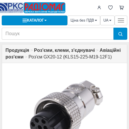
КАТАЛОГ
Ціна без ПДВ
UA
Togg
navi
Продукція
>
Роз'єми, клеми, з'єднувачі
>
Авіаційні
роз'єми
>
Роз'єм GX20-12 (KLS15-225-M19-12F1)