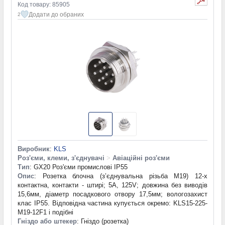
Код товару: 85905
Додати до обраних
2
Виробник
:
KLS
Роз'єми, клеми, з'єднувачі
>
Авіаційні роз'єми
Тип
: GX20 Роз'єми промислові IP55
Опис
: Розетка блочна (з’єднувальна різьба М19) 12-х
контактна, контакти - штирі; 5А, 125V; довжина без виводів
15,6мм, діаметр посадкового отвору 17,5мм; вологозахист
клас IP55. Відповідна частина купується окремо: KLS15-225-
M19-12F1 і подібні
Гніздо або штекер
: Гніздо (розетка)