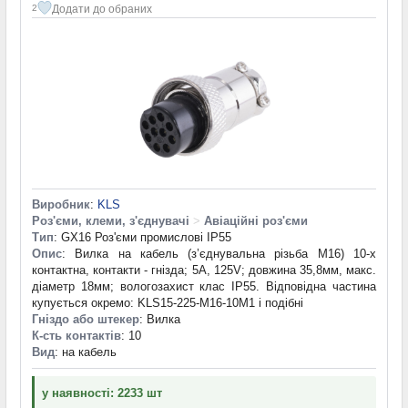
Додати до обраних
2
Виробник
:
KLS
Роз'єми, клеми, з'єднувачі
>
Авіаційні роз'єми
Тип
: GX16 Роз'єми промислові IP55
Опис
: Вилка на кабель (з’єднувальна різьба М16) 10-х
контактна, контакти - гнізда; 5А, 125V; довжина 35,8мм, макс.
діаметр 18мм; вологозахист клас IP55. Відповідна частина
купується окремо: KLS15-225-M16-10M1 і подібні
Гніздо або штекер
: Вилка
К-сть контактів
: 10
Вид
: на кабель
у наявності: 2233 шт