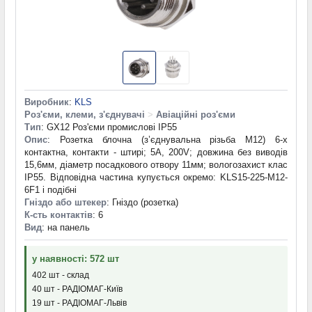
Виробник
:
KLS
Роз'єми, клеми, з'єднувачі
>
Авіаційні роз'єми
Тип
: GX12 Роз'єми промислові IP55
Опис
: Розетка блочна (з’єднувальна різьба М12) 6-х
контактна, контакти - штирі; 5А, 200V; довжина без виводів
15,6мм, діаметр посадкового отвору 11мм; вологозахист клас
IP55. Відповідна частина купується окремо: KLS15-225-M12-
6F1 і подібні
Гніздо або штекер
: Гніздо (розетка)
К-сть контактів
: 6
Вид
: на панель
у наявності: 572 шт
402 шт - склад
40 шт - РАДІОМАГ-Київ
19 шт - РАДІОМАГ-Львів