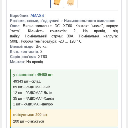
Виробник
:
AMASS
Роз'єми, клеми, з'єднувачі
>
Низьковольтного живлення
Опис
: Вилка живлення DC. XT60. Контакт "мама", корпус
"тато". Кількість контактів: 2. На провід, під
пайку. Номінальний струм: 30А. Номінальна напруга:
500В. Робоча температура: -20 ... 120 ° C
Вилка/гніздо
: Вилка
К-сть контактів
: 2
Серія роз’єма
: XT60
Монтаж
: На провід
у наявності: 49480 шт
49343 шт - склад
89 шт - РАДІОМАГ-Київ
12 шт - РАДІОМАГ-Львів
35 шт - РАДІОМАГ-Харків
1 шт - РАДІОМАГ-Дніпро
очікується: 200 шт
200 шт - очікується