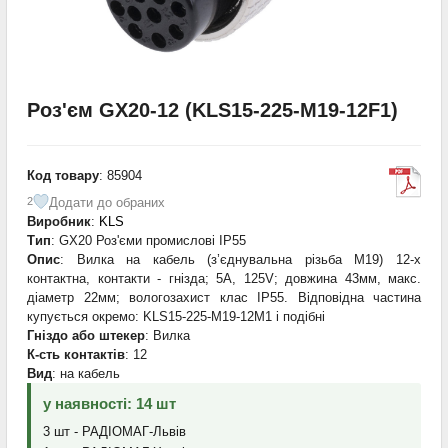
Роз'єм GX20-12 (KLS15-225-M19-12F1)
Код товару
: 85904
Додати до обраних
2
Виробник
:
KLS
Тип
: GX20 Роз'єми промислові IP55
Опис
: Вилка на кабель (з’єднувальна різьба М19) 12-х
контактна, контакти - гнізда; 5А, 125V; довжина 43мм, макс.
діаметр 22мм; вологозахист клас IP55. Відповідна частина
купується окремо: KLS15-225-M19-12M1 і подібні
Гніздо або штекер
: Вилка
К-сть контактів
: 12
Вид
: на кабель
у наявності: 14 шт
3 шт - РАДІОМАГ-Львів