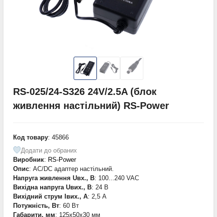
RS-025/24-S326 24V/2.5A (блок
живлення настільний) RS-Power
Код товару
: 45866
Додати до обраних
Виробник
:
RS-Power
Опис
: AC/DC адаптер настільний.
Напруга живлення Uвх., В
: 100...240 VAC
Вихідна напруга Uвих., В
: 24 В
Вихідний струм Iвих., А
: 2,5 А
Потужність, Вт
: 60 Вт
Габарити, мм
: 125x50x30 мм