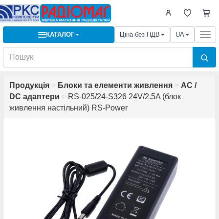
КАТАЛОГ
Ціна без ПДВ
UA
Togg
navi
Продукція
>
Блоки та елементи живлення
>
AC /
DC адаптери
>
RS-025/24-S326 24V/2.5A (блок
живлення настільний) RS-Power