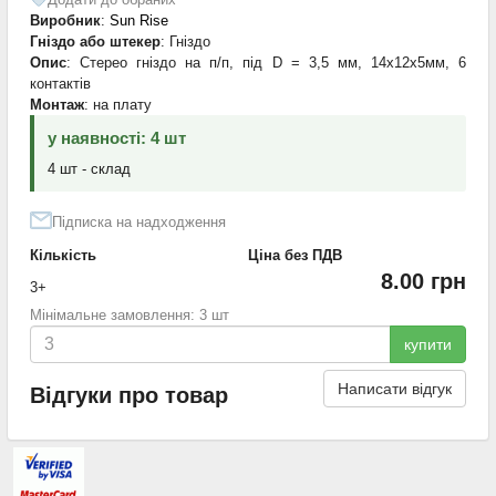
Виробник
:
Sun Rise
Гніздо або штекер
: Гніздо
Опис
: Стерео гніздо на п/п, під D = 3,5 мм, 14х12х5мм, 6
контактів
Монтаж
: на плату
у наявності: 4 шт
4 шт - склад
Підписка на надходження
Кількість
Ціна без ПДВ
8.00 грн
3+
Мінімальне замовлення: 3 шт
купити
Написати відгук
Відгуки про товар