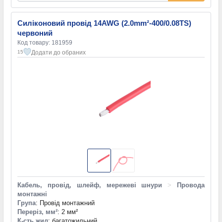
Силіконовий провід 14AWG (2.0mm²-400/0.08TS)
червоний
Код товару: 181959
Додати до обраних
15
Кабель, провід, шлейф, мережеві шнури
>
Провода
монтажні
Група
: Провід монтажний
Переріз, мм²
: 2 мм²
К-сть жил
: багатожильний