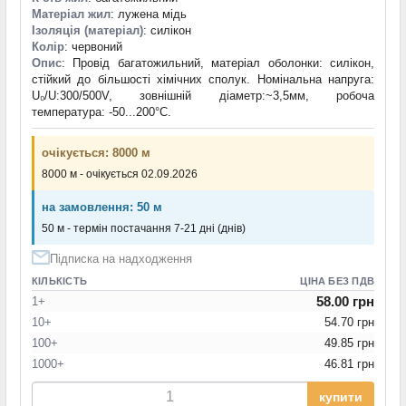
Матеріал жил
: лужена мідь
Ізоляція (матеріал)
: силікон
Колір
: червоний
Опис
: Провід багатожильний, матеріал оболонки: силікон,
стійкий до більшості хімічних сполук. Номінальна напруга:
U₀/U:300/500V, зовнішній діаметр:~3,5мм, робоча
температура: -50...200°C.
очікується: 8000 м
8000 м - очікується 02.09.2026
на замовлення: 50 м
50 м - термін постачання 7-21 дні (днів)
Підписка на надходження
КІЛЬКІСТЬ
ЦІНА БЕЗ ПДВ
58.00 грн
1+
10+
54.70 грн
100+
49.85 грн
1000+
46.81 грн
купити