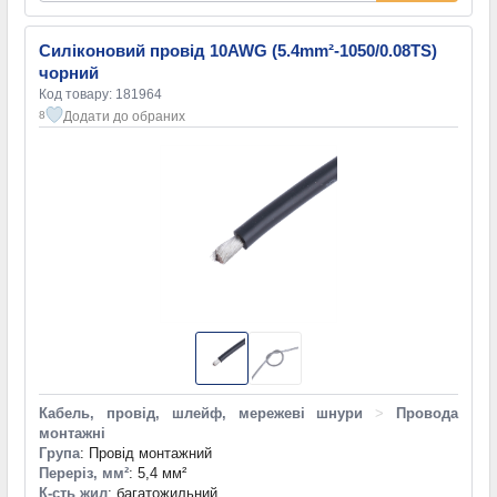
Силіконовий провід 10AWG (5.4mm²-1050/0.08TS)
чорний
Код товару: 181964
Додати до обраних
8
Кабель, провід, шлейф, мережеві шнури
>
Провода
монтажні
Група
: Провід монтажний
Переріз, мм²
: 5,4 мм²
К-сть жил
: багатожильний