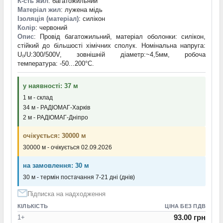
К-сть жил
: багатожильний
Матеріал жил
: лужена мідь
Ізоляція (матеріал)
: силікон
Колір
: червоний
Опис
: Провід багатожильний, матеріал оболонки: силікон,
стійкий до більшості хімічних сполук. Номінальна напруга:
U₀/U:300/500V, зовнішній діаметр:~4,5мм, робоча
температура: -50...200°C.
у наявності: 37 м
1 м - склад
34 м - РАДІОМАГ-Харків
2 м - РАДІОМАГ-Дніпро
очікується: 30000 м
30000 м - очікується 02.09.2026
на замовлення: 30 м
30 м - термін постачання 7-21 дні (днів)
Підписка на надходження
КІЛЬКІСТЬ
ЦІНА БЕЗ ПДВ
93.00 грн
1+