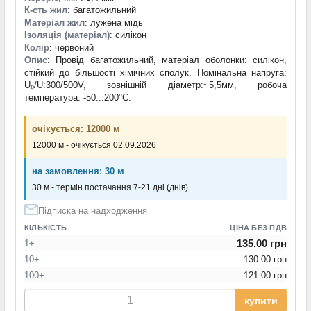
К-сть жил
: багатожильний
Матеріал жил
: лужена мідь
Ізоляція (матеріал)
: силікон
Колір
: червоний
Опис
: Провід багатожильний, матеріал оболонки: силікон,
стійкий до більшості хімічних сполук. Номінальна напруга:
U₀/U:300/500V, зовнішній діаметр:~5,5мм, робоча
температура: -50...200°C.
очікується: 12000 м
12000 м - очікується 02.09.2026
на замовлення: 30 м
30 м - термін постачання 7-21 дні (днів)
Підписка на надходження
КІЛЬКІСТЬ
ЦІНА БЕЗ ПДВ
135.00 грн
1+
10+
130.00 грн
100+
121.00 грн
купити