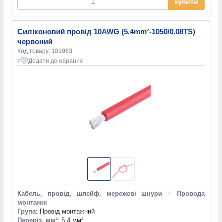
купити
Силіконовий провід 10AWG (5.4mm²-1050/0.08TS)
червоний
Код товару: 181963
Додати до обраних
7
Кабель, провід, шлейф, мережеві шнури
>
Провода
монтажні
Група
: Провід монтажний
Переріз, мм²
: 5,4 мм²