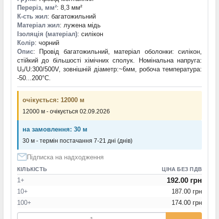
Переріз, мм²
: 8,3 мм²
К-сть жил
: багатожильний
Матеріал жил
: лужена мідь
Ізоляція (матеріал)
: силікон
Колір
: чорний
Опис
: Провід багатожильний, матеріал оболонки: силікон,
стійкий до більшості хімічних сполук. Номінальна напруга:
U₀/U:300/500V, зовнішній діаметр:~6мм, робоча температура:
-50...200°C.
очікується: 12000 м
12000 м - очікується 02.09.2026
на замовлення: 30 м
30 м - термін постачання 7-21 дні (днів)
Підписка на надходження
КІЛЬКІСТЬ
ЦІНА БЕЗ ПДВ
192.00 грн
1+
10+
187.00 грн
100+
174.00 грн