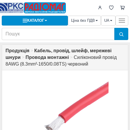
КАТАЛОГ
Ціна без ПДВ
UA
Togg
navi
Продукція
>
Кабель, провід, шлейф, мережеві
шнури
>
Провода монтажні
>
Силіконовий провід
8AWG (8.3mm²-1650/0.08TS) червоний