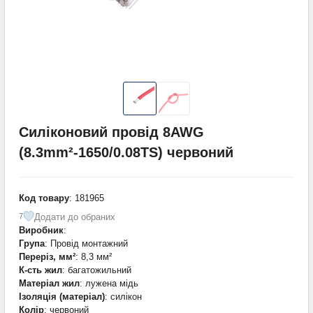
Силіконовий провід 8AWG
(8.3mm²-1650/0.08TS) червоний
Код товару
: 181965
Додати до обраних
7
Виробник
:
Група
: Провід монтажний
Переріз, мм²
: 8,3 мм²
К-сть жил
: багатожильний
Матеріал жил
: лужена мідь
Ізоляція (матеріал)
: силікон
Колір
: червоний