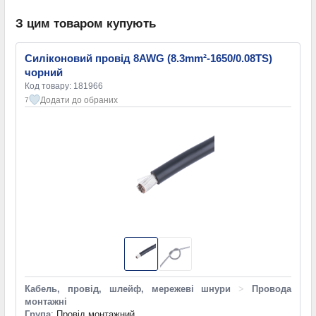
З цим товаром купують
Силіконовий провід 8AWG (8.3mm²-1650/0.08TS)
чорний
Код товару: 181966
Додати до обраних
7
Кабель, провід, шлейф, мережеві шнури
>
Провода
монтажні
Група
: Провід монтажний