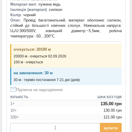
Матеріал жил
: лужена мідь
Ізоляція (матеріал)
: силікон
Колір
: чорний
Опис
: Провід багатожильний, матеріал оболонки: силікон,
стійкий до більшості хімічних сполук. Номінальна напруга:
U₀/U:300/500V, зовнішній діаметр:~5,5мм, робоча
температура: -50...200°C.
очікується: 20100 м
20000 м - очікується 02.09.2026
100 м - очікується
на замовлення: 30 м
30 м - термін постачання 7-21 дні (днів)
Підписка на надходження
КІЛЬКІСТЬ
ЦІНА БЕЗ ПДВ
135.00 грн
1+
10+
130.00 грн
100+
121.00 грн
купити