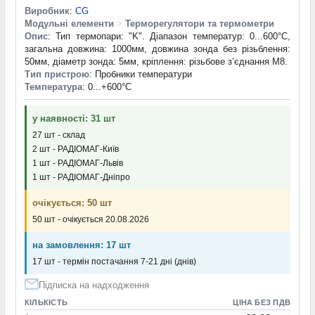
Виробник
:
CG
Модульні елементи
>
Терморегулятори та термометри
Опис
: Тип термопари: "K". Діапазон температур: 0...600°C,
загальна довжина: 1000мм, довжина зонда без різьблення:
50мм, діаметр зонда: 5мм, кріплення: різьбове з’єднання M8.
Тип пристрою
: Пробники температури
Температура
: 0...+600°С
у наявності: 31 шт
27 шт - склад
2 шт - РАДІОМАГ-Київ
1 шт - РАДІОМАГ-Львів
1 шт - РАДІОМАГ-Дніпро
очікується: 50 шт
50 шт - очікується 20.08.2026
на замовлення: 17 шт
17 шт - термін постачання 7-21 дні (днів)
Підписка на надходження
КІЛЬКІСТЬ
ЦІНА БЕЗ ПДВ