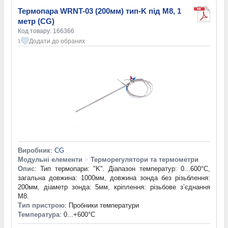
Термопара WRNT-03 (200мм) тип-K під M8, 1
метр (CG)
Код товару: 166366
Додати до обраних
1
Виробник
:
CG
Модульні елементи
>
Терморегулятори та термометри
Опис
: Тип термопари: "K". Діапазон температур: 0...600°C,
загальна довжина: 1000мм, довжина зонда без різьблення:
200мм, діаметр зонда: 5мм, кріплення: різьбове з’єднання
M8.
Тип пристрою
: Пробники температури
Температура
: 0...+600°С