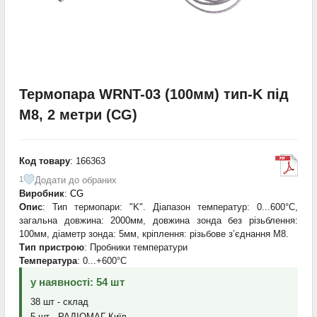
Термопара WRNT-03 (100мм) тип-K під
M8, 2 метри (CG)
Код товару
: 166363
Додати до обраних
1
Виробник
:
CG
Опис
: Тип термопари: "K". Діапазон температур: 0...600°C,
загальна довжина: 2000мм, довжина зонда без різьблення:
100мм, діаметр зонда: 5мм, кріплення: різьбове з’єднання M8.
Тип пристрою
: Пробники температури
Температура
: 0...+600°С
у наявності: 54 шт
38 шт - склад
5 шт - РАДІОМАГ-Київ