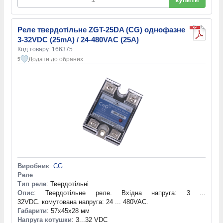
Реле твердотільне ZGT-25DA (CG) однофазне
3-32VDC (25mA) / 24-480VAC (25A)
Код товару: 166375
Додати до обраних
5
Виробник
:
CG
Реле
Тип реле
: Твердотільні
Опис
: Твердотільне реле. Вхідна напруга: 3 ...
32VDC. комутована напруга: 24 ... 480VAC.
Габарити
: 57x45x28 мм
Напруга котушки
: 3...32 VDC