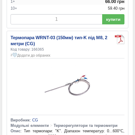
66.00 грн
1+
10+
59.40 грн
купити
Термопара WRNT-03 (150мм) тип-K під M8, 2
метри (CG)
Код товару: 166365
Додати до обраних
2
Виробник
:
CG
Модульні елементи
>
Терморегулятори та термометри
Опис
: Тип термопари: "K". Діапазон температур: 0...600°C,