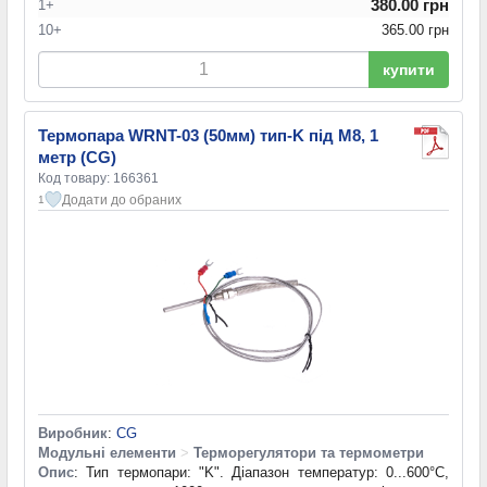
380.00 грн
1+
10+
365.00 грн
купити
Термопара WRNT-03 (50мм) тип-K під M8, 1
метр (CG)
Код товару: 166361
Додати до обраних
1
Виробник
:
CG
Модульні елементи
>
Терморегулятори та термометри
Опис
: Тип термопари: "K". Діапазон температур: 0...600°C,