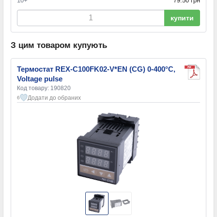
10+
79.50 грн
купити
З цим товаром купують
Термостат REX-C100FK02-V*EN (CG) 0-400°C,
Voltage pulse
Код товару: 190820
Додати до обраних
6