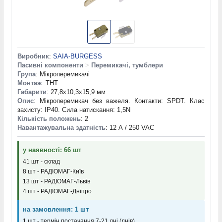
Виробник
:
SAIA-BURGESS
Пасивні компоненти
>
Перемикачі, тумблери
Група
: Мікроперемикачі
Монтаж
: THT
Габарити
: 27,8x10,3x15,9 мм
Опис
: Мікроперемикач без важеля. Контакти: SPDT. Клас
захисту: IP40. Сила натискання: 1,5N
Кількість положень
: 2
Навантажувальна здатність
: 12 А / 250 VAC
у наявності: 66 шт
41 шт - склад
8 шт - РАДІОМАГ-Київ
13 шт - РАДІОМАГ-Львів
4 шт - РАДІОМАГ-Дніпро
на замовлення: 1 шт
1 шт - термін постачання 7-21 дні (днів)