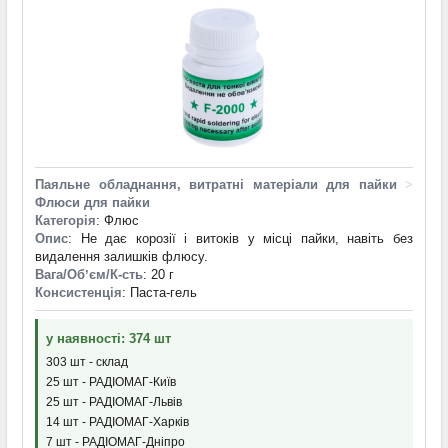
Паяльне обладнання, витратні матеріали для пайки
>
Флюси для пайки
Категорія
: Флюс
Опис
: Не дає корозії і витоків у місці пайки, навіть без
видалення залишків флюсу.
Вага/Обʼєм/К-сть
: 20 г
Консистенція
: Паста-гель
у наявності: 374 шт
303 шт - склад
25 шт - РАДІОМАГ-Київ
25 шт - РАДІОМАГ-Львів
14 шт - РАДІОМАГ-Харків
7 шт - РАДІОМАГ-Дніпро