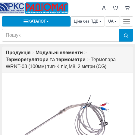
КАТАЛОГ
Ціна без ПДВ
UA
Togg
navi
Продукція
>
Модульні елементи
>
Терморегулятори та термометри
>
Термопара
WRNT-03 (100мм) тип-K під M8, 2 метри (CG)