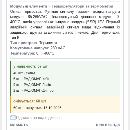
Модульні елементи
>
Терморегулятори та термометри
Опис
: Термостат. Функція сигналу тривоги; вхідна напруга
модуля: 85-265VAC. Температурний діапазон модуля: 0-
400°С, вихід управління: імпульс напруги (SSR) 12V. Перший
аварійний сигнал: аварійний сигнал вище відхилення із
защіпкою; другий аварійний сигнал: немає. Для термопари:
тип К.
Тип пристрою
: Термостат
Комутована напруга
: 230 VAC
Температура
: 0...+400°С
у наявності: 57 шт
40 шт - склад
6 шт - РАДІОМАГ-Київ
9 шт - РАДІОМАГ-Львів
2 шт - РАДІОМАГ-Дніпро
очікується: 60 шт
60 шт - очікується 16.10.2026
Підписка на надходження
КІЛЬКІСТЬ
ЦІНА БЕЗ ПДВ