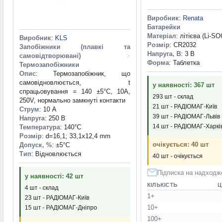
Виробник
:
Renata
Батарейки
Матеріал
: літієва (Li-SO
Виробник
:
KLS
Розмір
: CR2032
Запобіжники (плавкі та
Напруга, В
: 3 В
самовідтворювані)
>
Форма
: Таблетка
Термозапобіжники
Опис
: Термозапобіжник, що
самовідновлюється, t
у наявності: 367 шт
спрацьовування = 140 ±5°C, 10A,
293 шт - склад
250V, нормально замкнуті контакти
21 шт - РАДІОМАГ-Київ
Струм
: 10 А
39 шт - РАДІОМАГ-Львів
Напруга
: 250 В
14 шт - РАДІОМАГ-Харкі
Температура
: 140°С
Розмір
: d=16,1; 33,1x12,4 mm
очікується: 40 шт
Допуск, %
: ±5°С
Тип
: Відновлюється
40 шт - очікується
Підписка на надходж
у наявності: 42 шт
КІЛЬКІСТЬ
Ц
4 шт - склад
1+
23 шт - РАДІОМАГ-Київ
10+
15 шт - РАДІОМАГ-Дніпро
100+