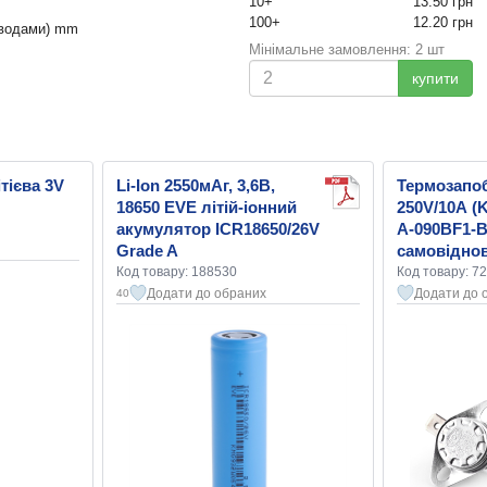
10+
13.50 грн
100+
12.20 грн
виводами) mm
Мінімальне замовлення: 2 шт
купити
тієва 3V
Li-Ion 2550мАг, 3,6В,
Термозапоб
18650 EVE літій-іонний
250V/10А (
акумулятор ICR18650/26V
A-090BF1-B
Grade A
самовідно
Код товару: 188530
Код товару: 7
Додати до обраних
Додати до 
40