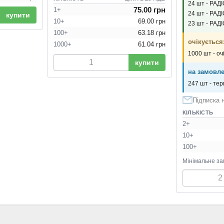
24 шт - РАД
75.00 грн
1+
24 шт - РАД
купити
10+
69.00 грн
23 шт - РАД
100+
63.18 грн
очікується
1000+
61.04 грн
1000 шт - оч
купити
на замовле
247 шт - тер
Підписка 
КІЛЬКІСТЬ
2+
10+
100+
Мінімальне за