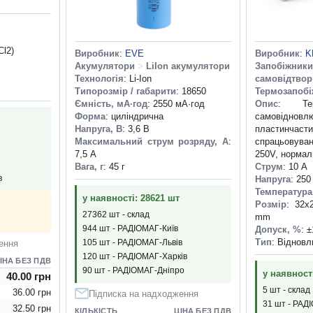
Cl2)
Виробник
:
EVE
Виробник
:
K
Акумулятори
>
LiIon акумулятори
Запобіжн
Технологія
: Li-Ion
самовідтвор
Типорозмір / габарити
: 18650
Термозапоб
Ємність, мА·год
: 2550 мА·год
Опис
: Тер
Форма
: циліндрична
самовідновл
Напруга, В
: 3,6 В
пластинча
Максимальний струм розряду, А
:
спрацьовува
7,5 А
250V, нормал
Вага, г
: 45 г
Струм
: 10 А
в
Напруга
: 250
Температура
у наявності: 28621 шт
Розмір
: 32x
27362 шт - склад
mm
944 шт - РАДІОМАГ-Київ
Допуск, %
: 
Тип
: Віднов
105 шт - РАДІОМАГ-Львів
ення
120 шт - РАДІОМАГ-Харків
ІНА БЕЗ ПДВ
90 шт - РАДІОМАГ-Дніпро
у наявност
40.00 грн
5 шт - склад
36.00 грн
Підписка на надходження
31 шт - РАД
32.50 грн
КІЛЬКІСТЬ
ЦІНА БЕЗ ПДВ