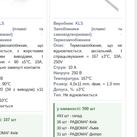
LS
Виробник
:
KLS
ики (плавкі та
Запобіжники (плавкі та
ювані)
>
самовідтворювані)
>
іжники
Термозапобіжники
мозапобіжник, що
Опис
: Термозапобіжник, що не
юється, з жорсткими
відновлюється, аксіальний, t
стими виводами, t
спрацьовування = 167 ±3°C, 10A,
ння = 90 ±5°C, 10A,
250V
ьно замкнуті контакти
Струм
: 10 А
Напруга
: 250 В
 В
Температура
: 167°С
: 90°С
Розмір
: 4,0x11 mm; dвив. = 1,0 mm
20 (34 з виводом) х11
Допуск, %
: ±3°С
Тип
: Не відновлюється
±10°С
люється
у наявності: 590 шт
493 шт - склад
і: 107 шт
36 шт - РАДІОМАГ-Київ
30 шт - РАДІОМАГ-Львів
ІОМАГ-Київ
31 шт - РАДІОМАГ-Дніпро