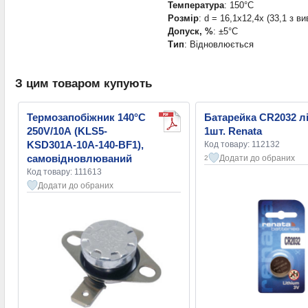
Температура
: 150°С
Розмір
: d = 16,1x12,4x (33,1 з 
Допуск, %
: ±5°С
Тип
: Відновлюється
З цим товаром купують
Термозапобіжник 140°C
Батарейка CR2032 лі
250V/10А (KLS5-
1шт. Renata
KSD301A-10A-140-BF1),
Код товару: 112132
самовідновлюваний
Додати до обраних
2
Код товару: 111613
Додати до обраних