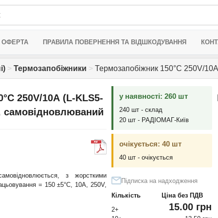
 ОФЕРТА
ПРАВИЛА ПОВЕРНЕННЯ ТА ВІДШКОДУВАННЯ
КОНТ
і)
>
Термозапобіжники
>
Термозапобіжник 150°C 250V/10А
у наявності: 260 шт
°C 250V/10А (L-KLS5-
240 шт - склад
, самовідновлюваний
20 шт - РАДІОМАГ-Київ
очікується: 40 шт
40 шт - очікується
самовідновлюється, з жорсткими
Підписка на надходження
ацьовування = 150 ±5°C, 10A, 250V,
Кількість
Ціна без ПДВ
15.00 грн
2+