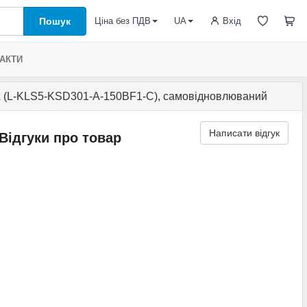
Пошук
Вхід
Ціна без ПДВ
UA
АКТИ
 (L-KLS5-KSD301-A-150BF1-C), самовідновлюваний
Написати відгук
Відгуки про товар