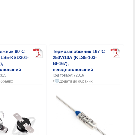
іжник 90°C
Термозапобіжник 167°C
KLS5-KSD301-
250V/10А (KLS5-103-
),
BF167),
влюваний
невідновлюваний
2315
Код товару: 72316
обраних
Додати до обраних
1