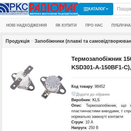
КАТАЛОГ
НОВІ НАДХОДЖЕННЯ
ЯК КУПИТИ
ПРО НАС
ПУБЛІЧНА
Продукція
>
Запобіжники (плавкі та самовідтворюван
Термозапобіжник 150
KSD301-A-150BF1-C)
Код товару
: 98452
Додати до обраних
Виробник
:
KLS
Опис
: Термозапобіжник, що 
пластинчастими виводами, t спр
нормально замкнуті контакти
Струм
: 10 А
Напруга
: 250 В