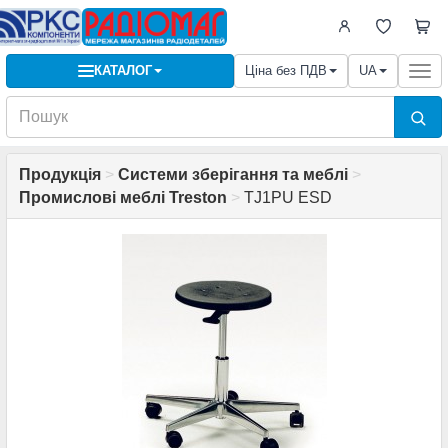
КАТАЛОГ
Ціна без ПДВ
UA
Togg
navi
Продукція
>
Системи зберігання та меблі
>
Промислові меблі Treston
>
TJ1PU ESD