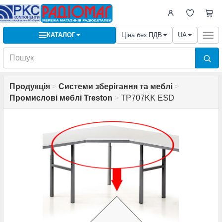
КАТАЛОГ
Ціна без ПДВ
UA
Togg
navi
Продукція
>
Системи зберігання та меблі
>
Промислові меблі Treston
>
TP707KK ESD