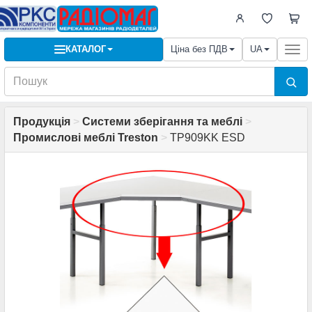
КАТАЛОГ
Ціна без ПДВ
UA
Togg
navi
Продукція
>
Системи зберігання та меблі
>
Промислові меблі Treston
>
TP909KK ESD