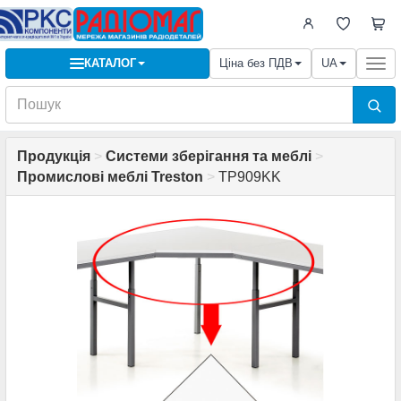
КАТАЛОГ
Ціна без ПДВ
UA
Togg
navi
Продукція
>
Системи зберігання та меблі
>
Промислові меблі Treston
>
TP909KK