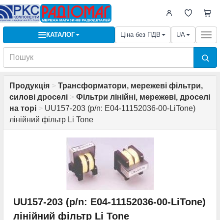
КАТАЛОГ
Ціна без ПДВ
UA
Togg
navi
Продукція
>
Трансформатори, мережеві фільтри,
силові дроселі
>
Фільтри лінійні, мережеві, дроселі
на торі
>
UU157-203 (p/n: E04-11152036-00-LiTone)
лінійний фільтр Li Tone
UU157-203 (p/n: E04-11152036-00-LiTone)
лінійний фільтр Li Tone