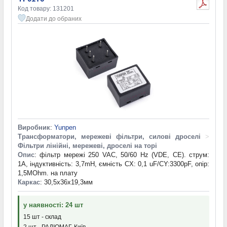
Код товару: 131201
Додати до обраних
Виробник
:
Yunpen
Трансформатори, мережеві фільтри, силові дроселі
>
Фільтри лінійні, мережеві, дроселі на торі
Опис
: фільтр мережі 250 VAC, 50/60 Hz (VDE, CE). струм:
1A, індуктивність: 3,7mH, ємність CX: 0,1 uF/CY:3300pF, опір:
1,5MOhm. на плату
Каркас
: 30,5х36х19,3мм
у наявності: 24 шт
15 шт - склад
2 шт - РАДІОМАГ-Київ