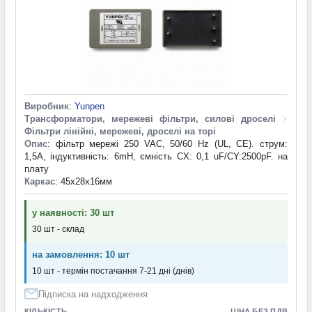
Виробник
:
Yunpen
Трансформатори, мережеві фільтри, силові дроселі
>
Фільтри лінійні, мережеві, дроселі на торі
Опис
: фільтр мережі 250 VAC, 50/60 Hz (UL, CE). струм:
1,5A, індуктивність: 6mH, ємність CX: 0,1 uF/CY:2500pF. на
плату
Каркас
: 45х28х16мм
у наявності: 30 шт
30 шт - склад
на замовлення: 10 шт
10 шт - термін постачання 7-21 дні (днів)
Підписка на надходження
КІЛЬКІСТЬ
ЦІНА БЕЗ ПДВ