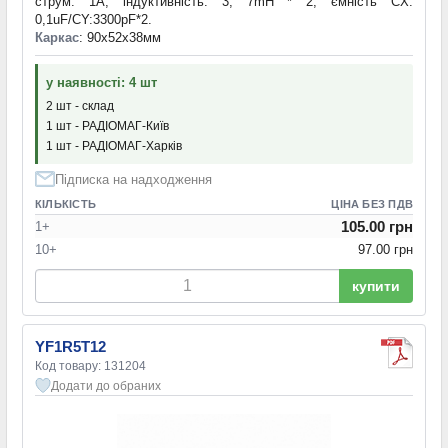
струм: 1A, індуктивність: 3, 7mH * 2, ємність CX:
0,1uF/CY:3300pF*2.
Каркас
: 90х52х38мм
у наявності: 4 шт
2 шт - склад
1 шт - РАДІОМАГ-Київ
1 шт - РАДІОМАГ-Харків
Підписка на надходження
КІЛЬКІСТЬ
ЦІНА БЕЗ ПДВ
105.00 грн
1+
10+
97.00 грн
купити
YF1R5T12
Код товару: 131204
Додати до обраних