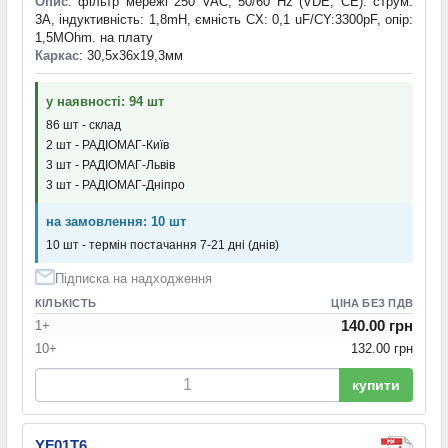
Опис
: фільтр мережі 250 VAC, 50/60 Hz (VDE, CE). струм:
3A, індуктивність: 1,8mH, ємність CX: 0,1 uF/CY:3300pF, опір:
1,5MOhm. на плату
Каркас
: 30,5х36х19,3мм
у наявності: 94 шт
86 шт - склад
2 шт - РАДІОМАГ-Київ
3 шт - РАДІОМАГ-Львів
3 шт - РАДІОМАГ-Дніпро
на замовлення: 10 шт
10 шт - термін постачання 7-21 дні (днів)
Підписка на надходження
КІЛЬКІСТЬ
ЦІНА БЕЗ ПДВ
140.00 грн
1+
10+
132.00 грн
купити
YF01T6