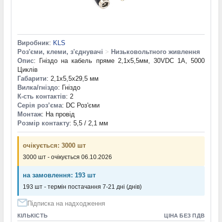
Виробник
:
KLS
Роз'єми, клеми, з'єднувачі
>
Низьковольтного живлення
Опис
: Гніздо на кабель пряме 2,1x5,5мм, 30VDC 1A, 5000
Циклів
Габарити
: 2,1x5,5x29,5 мм
Вилка/гніздо
: Гніздо
К-сть контактів
: 2
Серія роз’єма
: DC Роз'єми
Монтаж
: На провід
Розмір контакту
: 5,5 / 2,1 мм
очікується: 3000 шт
3000 шт - очікується 06.10.2026
на замовлення: 193 шт
193 шт - термін постачання 7-21 дні (днів)
Підписка на надходження
КІЛЬКІСТЬ
ЦІНА БЕЗ ПДВ