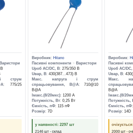
Виробник
:
Hitano
Виробник
:
H
Варистори
Пасивні компоненти
>
Варистори
Пасивні ком
 В
Uроб AC/DC, В
: 275/350 В
Uроб AC/DC,
В
Uвар, В
: 430(387...473) В
Uвар, В
: 430
і струм
Макс. напруга і струм
Макс. н
@A
: 775/25
спрацьовування, В@A
: 710@10
спрацьовув
B@A
B@A
Iмакс.(8/20мкс)
: 1200 А
Iмакс.(8/20м
Потужність, Вт
: 0,25 Вт
Потужність, 
Ємність, пФ
: 115 пФ
Ємність, пФ
Розмір
: 7D
Розмір
: 14D
у наявності: 2297 шт
очікується
2146 шт - склад
2000 шт - оч