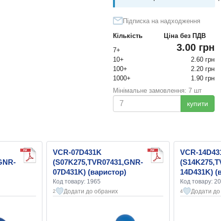
Підписка на надходження
Кількість
Ціна без ПДВ
3.00 грн
7+
10+
2.60 грн
100+
2.20 грн
1000+
1.90 грн
Мінімальне замовлення: 7 шт
купити
VCR-07D431K
VCR-14D43
GNR-
(S07K275,TVR07431,GNR-
(S14K275,
07D431K) (варистор)
14D431K) (
Код товару: 1965
Код товару: 2
Додати до обраних
Додати до
2
4