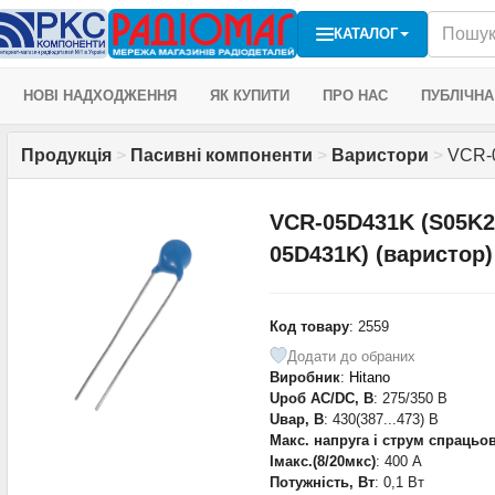
КАТАЛОГ
НОВІ НАДХОДЖЕННЯ
ЯК КУПИТИ
ПРО НАС
ПУБЛІЧНА
Продукція
>
Пасивні компоненти
>
Варистори
>
VCR-0
VCR-05D431K (S05K2
05D431K) (варистор)
Код товару
: 2559
Додати до обраних
Виробник
:
Hitano
Uроб AC/DC, В
: 275/350 В
Uвар, В
: 430(387...473) В
Макс. напруга і струм спраць
Iмакс.(8/20мкс)
: 400 А
Потужність, Вт
: 0,1 Вт