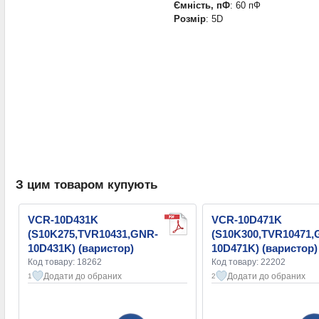
Ємність, пФ
: 60 пФ
Розмір
: 5D
З цим товаром купують
VCR-10D431K
VCR-10D471K
(S10K275,TVR10431,GNR-
(S10K300,TVR10471,
10D431K) (варистор)
10D471K) (варистор)
Код товару: 18262
Код товару: 22202
Додати до обраних
Додати до обраних
1
2