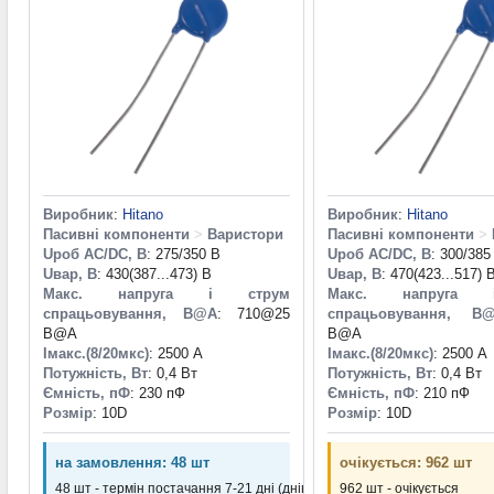
Виробник
:
Hitano
Виробник
:
Hitano
Пасивні компоненти
>
Варистори
Пасивні компоненти
>
Uроб AC/DC, В
: 275/350 В
Uроб AC/DC, В
: 300/385
Uвар, В
: 430(387...473) В
Uвар, В
: 470(423...517) 
Макс. напруга і струм
Макс. напруга 
спрацьовування, В@A
: 710@25
спрацьовування, В
B@A
B@A
Iмакс.(8/20мкс)
: 2500 А
Iмакс.(8/20мкс)
: 2500 А
Потужність, Вт
: 0,4 Вт
Потужність, Вт
: 0,4 Вт
Ємність, пФ
: 230 пФ
Ємність, пФ
: 210 пФ
Розмір
: 10D
Розмір
: 10D
на замовлення: 48 шт
очікується: 962 шт
48 шт - термін постачання 7-21 дні (днів)
962 шт - очікується