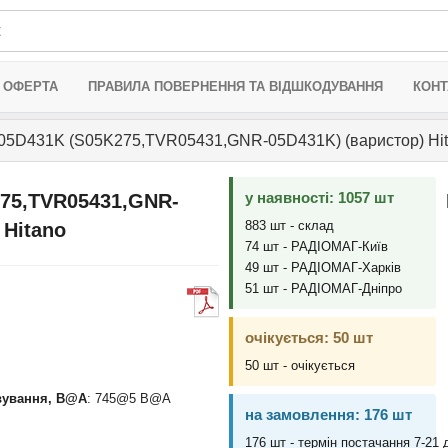
 ОФЕРТА
ПРАВИЛА ПОВЕРНЕННЯ ТА ВІДШКОДУВАННЯ
КОНТ
5D431K (S05K275,TVR05431,GNR-05D431K) (варистор) Hi
у наявності: 1057 шт
75,TVR05431,GNR-
883 шт - склад
 Hitano
74 шт - РАДІОМАГ-Київ
49 шт - РАДІОМАГ-Харків
51 шт - РАДІОМАГ-Дніпро
очікується: 50 шт
50 шт - очікується
овування, В@A
: 745@5 B@A
на замовлення: 176 шт
176 шт - термін постачання 7-21 д