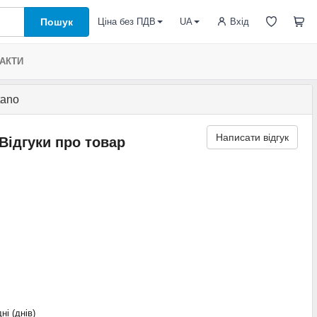
Пошук
Вхід
Ціна без ПДВ
UA
АКТИ
tano
Написати відгук
Відгуки про товар
ні (днів)