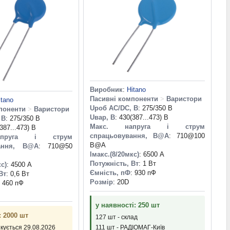
Виробник
:
Hitano
Пасивні компоненти
>
Варистори
itano
Uроб AC/DC, В
: 275/350 В
поненти
>
Варистори
Uвар, В
: 430(387...473) В
 В
: 275/350 В
Макс. напруга і струм
(387...473) В
спрацьовування, В@A
: 710@100
апруга і струм
B@A
ання, В@A
: 710@50
Iмакс.(8/20мкс)
: 6500 А
Потужність, Вт
: 1 Вт
кс)
: 4500 А
Ємність, пФ
: 930 пФ
Вт
: 0,6 Вт
Розмір
: 20D
: 460 пФ
у наявності: 250 шт
: 2000 шт
127 шт - склад
ікується 29.08.2026
111 шт - РАДІОМАГ-Київ