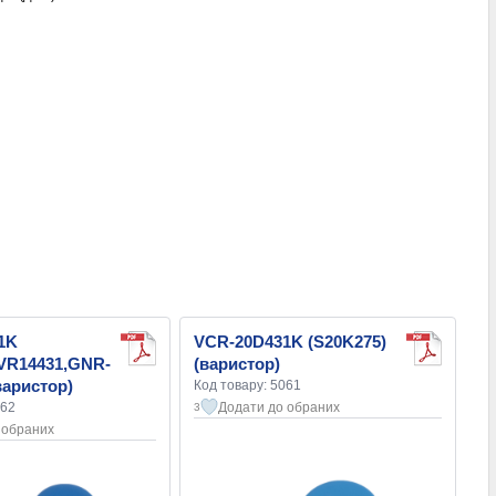
1K
VCR-20D431K (S20K275)
TVR14431,GNR-
(варистор)
варистор)
Код товару: 5061
062
Додати до обраних
3
 обраних