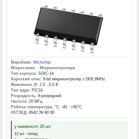
Виробник
:
Microchip
Мікросхеми
>
Мікроконтролери
Тип корпуса
: SOIC-14
Короткий опис
: 8-bit мікроконтролер з 2KB,8MHz
Живлення, В
: 2,0...5,5 В
Тип ядра
: PIC16
Розрядність
: 8-розрядний
Частота
: 20 МГц
Робоча температура, °С
: -40...+85°С
УКТЗЕД
: 8542 39 90 00
у наявності: 25 шт
12 шт - склад