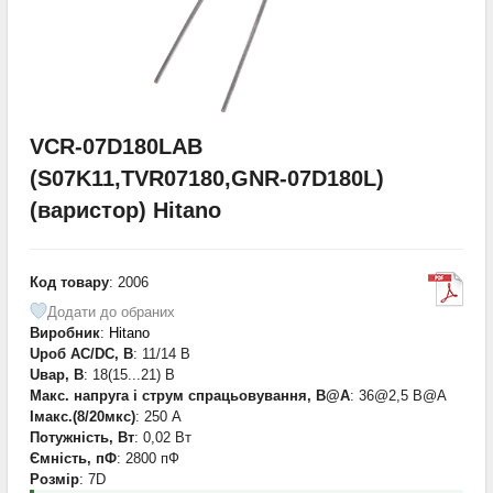
VCR-07D180LAB
(S07K11,TVR07180,GNR-07D180L)
(варистор) Hitano
Код товару
: 2006
Додати до обраних
Виробник
:
Hitano
Uроб AC/DC, В
: 11/14 В
Uвар, В
: 18(15...21) В
Макс. напруга і струм спрацьовування, В@A
: 36@2,5 B@A
Iмакс.(8/20мкс)
: 250 А
Потужність, Вт
: 0,02 Вт
Ємність, пФ
: 2800 пФ
Розмір
: 7D