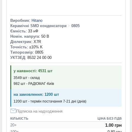
Виробник
:
Hitano
Керамічні SMD конденсатори
>
0805
Ємність
: 33 нФ
Номін. напруга
: 50 В
Діелектрик
: X7R
Точність
: ±10% K
Типорозмір
: 0805
УКТЗЕД
: 8532 24 00 00
у наявності: 4531 шт
3549 шт - склад
982 шт - РАДІОМАГ-Київ
на замовлення: 1200 шт
1200 шт - термін постачання 7-21 дні (днів)
Підписка на надходження
КІЛЬКІСТЬ
ЦІНА БЕЗ ПДВ
1.00 грн
20+
100+
0.80 грн