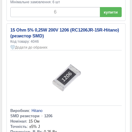
Мінімальне замовлення: 6 шт
купити
15 Ohm 5% 0,25W 200V 1206 (RC1206JR-15R-Hitano)
(резистор SMD)
Код товару: 4046
Додати до обраних
Виробник
:
Hitano
SMD резистори
>
1206
Номінал
: 15 Ом
Точність
: ±5% J
Потужність P, Вт
: 0,25 Вт