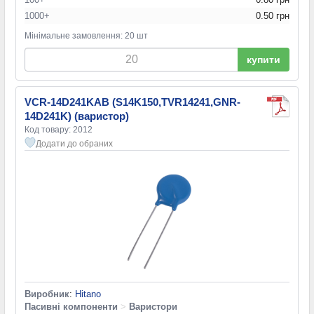
1000+
0.50 грн
Мінімальне замовлення: 20 шт
купити
VCR-14D241KAB (S14K150,TVR14241,GNR-
14D241K) (варистор)
Код товару: 2012
Додати до обраних
Виробник
:
Hitano
Пасивні компоненти
>
Варистори