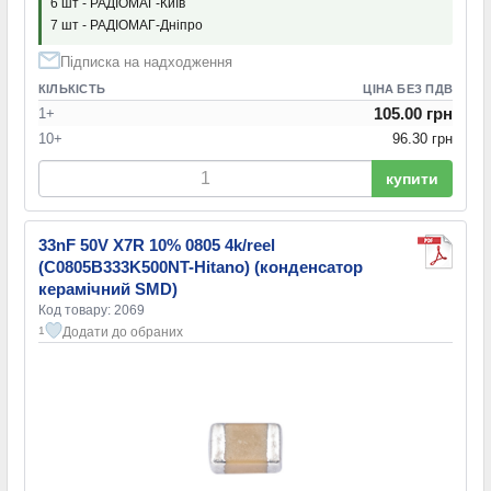
6 шт - РАДІОМАГ-Київ
7 шт - РАДІОМАГ-Дніпро
Підписка на надходження
КІЛЬКІСТЬ
ЦІНА БЕЗ ПДВ
105.00 грн
1+
10+
96.30 грн
купити
33nF 50V X7R 10% 0805 4k/reel
(C0805B333K500NT-Hitano) (конденсатор
керамічний SMD)
Код товару: 2069
Додати до обраних
1