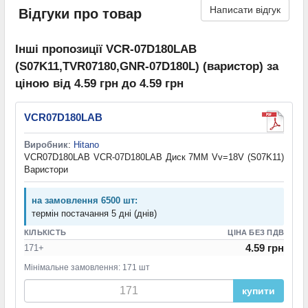
Написати відгук
Відгуки про товар
Інші пропозиції VCR-07D180LAB
(S07K11,TVR07180,GNR-07D180L) (варистор) за
ціною від 4.59 грн до 4.59 грн
VCR07D180LAB
Виробник
:
Hitano
VCR07D180LAB VCR-07D180LAB Диск 7ММ Vv=18V (S07K11)
Варистори
на замовлення 6500 шт:
термін постачання 5 дні (днів)
КІЛЬКІСТЬ
ЦІНА БЕЗ ПДВ
4.59 грн
171+
Мінімальне замовлення: 171 шт
купити