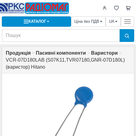
КАТАЛОГ
Ціна без ПДВ
UA
Togg
navi
Продукція
>
Пасивні компоненти
>
Варистори
>
VCR-07D180LAB (S07K11,TVR07180,GNR-07D180L)
(варистор) Hitano