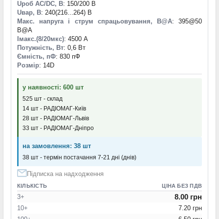
Uроб AC/DC, В
: 150/200 В
Uвар, В
: 240(216...264) В
Макс. напруга і струм спрацьовування, В@A
: 395@50
B@A
Iмакс.(8/20мкс)
: 4500 А
Потужність, Вт
: 0,6 Вт
Ємність, пФ
: 830 пФ
Розмір
: 14D
у наявності: 600 шт
525 шт - склад
14 шт - РАДІОМАГ-Київ
28 шт - РАДІОМАГ-Львів
33 шт - РАДІОМАГ-Дніпро
на замовлення: 38 шт
38 шт - термін постачання 7-21 дні (днів)
Підписка на надходження
КІЛЬКІСТЬ
ЦІНА БЕЗ ПДВ
8.00 грн
3+
10+
7.20 грн