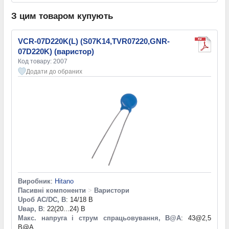
З цим товаром купують
VCR-07D220K(L) (S07K14,TVR07220,GNR-
07D220K) (варистор)
Код товару: 2007
Додати до обраних
Виробник
:
Hitano
Пасивні компоненти
>
Варистори
Uроб AC/DC, В
: 14/18 В
Uвар, В
: 22(20...24) В
Макс. напруга і струм спрацьовування, В@A
: 43@2,5
B@A