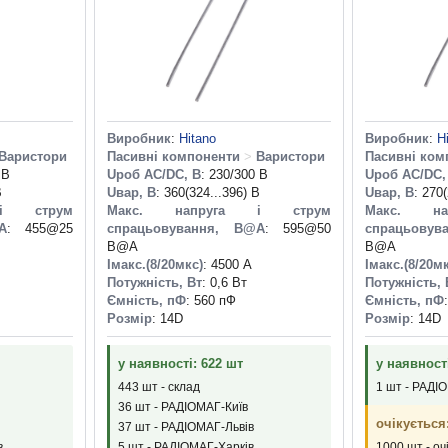
Виробник
:
Hitano
Виробник
:
H
Варистори
Пасивні компоненти
>
Варистори
Пасивні ком
 В
Uроб AC/DC, В
: 230/300 В
Uроб AC/DC,
В
Uвар, В
: 360(324...396) В
Uвар, В
: 270
і струм
Макс. напруга і струм
Макс. н
A
: 455@25
спрацьовування, В@A
: 595@50
спрацьовув
B@A
B@A
Iмакс.(8/20мкс)
: 4500 А
Iмакс.(8/20м
Потужність, Вт
: 0,6 Вт
Потужність, 
Ємність, пФ
: 560 пФ
Ємність, пФ
Розмір
: 14D
Розмір
: 14D
у наявності: 622 шт
у наявності
443 шт - склад
1 шт - РАДІ
36 шт - РАДІОМАГ-Київ
очікується
37 шт - РАДІОМАГ-Львів
в
5 шт - РАДІОМАГ-Харків
1000 шт - оч