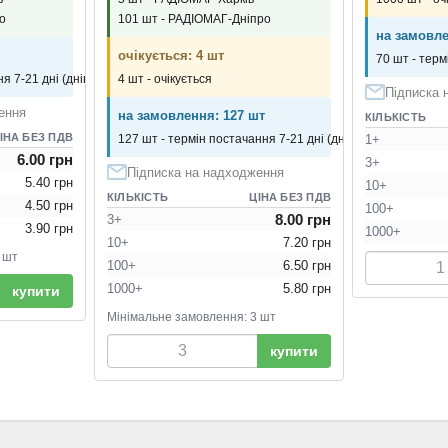
о
101 шт - РАДІОМАГ-Дніпро
на замовле
очікується: 4 шт
70 шт - терм
я 7-21 дні (днів)
4 шт - очікується
Підписка 
ення
на замовлення: 127 шт
КІЛЬКІСТЬ
ІНА БЕЗ ПДВ
127 шт - термін постачання 7-21 дні (днів)
1+
6.00 грн
3+
Підписка на надходження
5.40 грн
10+
КІЛЬКІСТЬ
ЦІНА БЕЗ ПДВ
4.50 грн
100+
8.00 грн
3+
3.90 грн
1000+
10+
7.20 грн
 шт
100+
6.50 грн
1000+
5.80 грн
купити
Мінімальне замовлення: 3 шт
купити