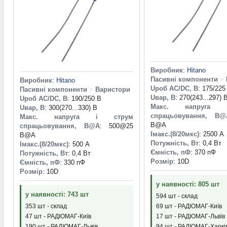
Виробник
:
Hitano
Пасивні компоненти
>
Виробник
:
Hitano
Uроб AC/DC, В
: 175/225
Пасивні компоненти
>
Варистори
Uвар, В
: 270(243...297) 
Uроб AC/DC, В
: 190/250 В
Макс. напруга 
Uвар, В
: 300(270...330) В
спрацьовування, В@
Макс. напруга і струм
B@A
спрацьовування, В@A
: 500@25
Iмакс.(8/20мкс)
: 2500 А
B@A
Потужність, Вт
: 0,4 Вт
Iмакс.(8/20мкс)
: 500 А
Ємність, пФ
: 370 пФ
Потужність, Вт
: 0,4 Вт
Розмір
: 10D
Ємність, пФ
: 330 пФ
Розмір
: 10D
у наявності: 805 шт
у наявності: 743 шт
594 шт - склад
353 шт - склад
69 шт - РАДІОМАГ-Київ
47 шт - РАДІОМАГ-Київ
17 шт - РАДІОМАГ-Львів
190 шт - РАДІОМАГ-Львів
94 шт - РАДІОМАГ-Харкі