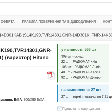
 ОФЕРТА
ПРАВИЛА ПОВЕРНЕННЯ ТА ВІДШКОДУВАННЯ
КОНТ
4D301KAB (S14K190,TVR14301,GNR-14D301K, FNR-14K301)
у наявності: 566 шт
4K190,TVR14301,GNR-
309 шт - склад
) (варистор) Hitano
22 шт - РАДІОМАГ-Київ
103 шт - РАДІОМАГ-Львів
40 шт - РАДІОМАГ-Харків
92 шт - РАДІОМАГ-Дніпро
на замовлення: 27 шт
27 шт - термін постачання 7-21 дн
овування, В@A
: 500@50 B@A
Підписка на надходження