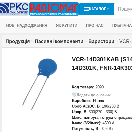
КАТАЛОГ
НОВІ НАДХОДЖЕННЯ
ЯК КУПИТИ
ПРО НАС
ПУБЛІЧНА
Продукція
>
Пасивні компоненти
>
Варистори
>
VCR-1
VCR-14D301KAB (S1
14D301K, FNR-14K301
Код товару
: 2090
Додати до обраних
Виробник
:
Hitano
Uроб AC/DC, В
: 190/250 В
Uвар, В
: 300(270...330) В
Макс. напруга і струм спраць
Iмакс.(8/20мкс)
: 4500 А
Потужність, Вт
: 0,6 Вт