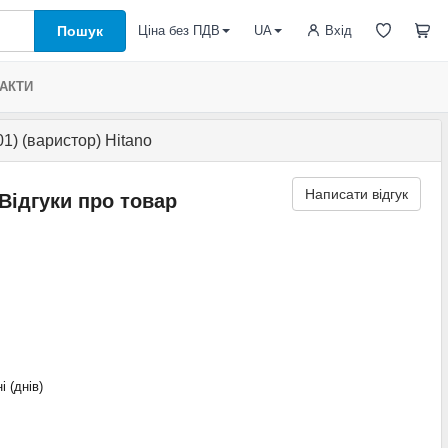
Пошук
Вхід
Ціна без ПДВ
UA
АКТИ
 (варистор) Hitano
Написати відгук
Відгуки про товар
і (днів)