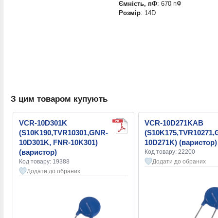
Ємність, пФ
: 670 пФ
Розмір
: 14D
З цим товаром купують
VCR-10D301K
VCR-10D271KAB
(S10K190,TVR10301,GNR-
(S10K175,TVR10271,
10D301K, FNR-10K301)
10D271K) (варистор)
(варистор)
Код товару: 22200
Код товару: 19388
Додати до обраних
Додати до обраних