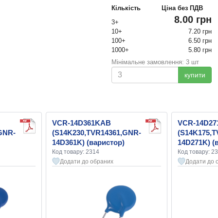
Кількість
Ціна без ПДВ
8.00 грн
3+
10+
7.20 грн
100+
6.50 грн
1000+
5.80 грн
Мінімальне замовлення: 3 шт
купити
VCR-14D361KAB
VCR-14D27
GNR-
(S14K230,TVR14361,GNR-
(S14K175,
14D361K) (варистор)
14D271K) (
Код товару: 2314
Код товару: 2
Додати до обраних
Додати до 