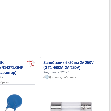
1K
Запобіжник 5х20мм 2A 250V
TVR14271,GNR-
(GT1-4602A-2A/250V)
варистор)
Код товару: 22377
327
Додати до обраних
4
обраних