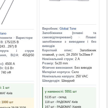
Виробник
:
Global Tone
Запобіжники (плавкі та
itano
самовідтворювані)
>
Плавкі
поненти
>
Варистори
запобіжники з виводами і без
 В
: 175/225 В
виводів
(243...297) В
Короткий опис
: Запобіжник
апруга і струм
плавкий, у склі, 2A 250V 5х20мм F
ання, В@A
: 455@50
Номінальний струм
: 2 А
Розмір
: 5x20 mm
кс)
: 4500 А
Фізичне виконання
: Без виводів
Вт
: 0,6 Вт
Матеріал корпуса
: Скло
: 740 пФ
Номінальна напруга
: 250 VAC
Швидкодія
: Швидкий
: 1 шт
у наявності: 5551 шт
ОМАГ-Київ
5135 шт - склад
118 шт - РАДІОМАГ-Київ
: 1000 шт
167 шт - РАДІОМАГ-Харків
ікується 29.08.2026