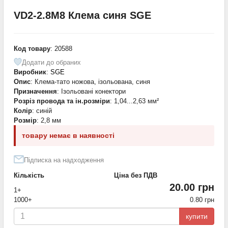
VD2-2.8M8 Клема синя SGE
Код товару
: 20588
Додати до обраних
Виробник
:
SGE
Опис
: Клема-тато ножова, ізольована, синя
Призначення
: Ізольовані конектори
Розріз провода та ін.розміри
: 1,04...2,63 мм²
Колір
: синій
Розмір
: 2,8 мм
товару немає в наявності
Підписка на надходження
Кількість
Ціна без ПДВ
20.00 грн
1+
1000+
0.80 грн
купити