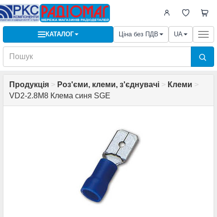
КАТАЛОГ
Ціна без ПДВ
UA
Togg
navi
Продукція
>
Роз'єми, клеми, з'єднувачі
>
Клеми
>
VD2-2.8M8 Клема синя SGE