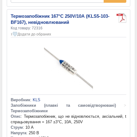
Термозапобіжник 167°C 250V/10А (KLS5-103-
BF167), невідновлюваний
Код товару: 72316
Додати до обраних
1
Виробник
:
KLS
Запобіжники (плавкі та самовідтворювані)
>
Термозапобіжники
Опис
: Термозапобіжник, що не відновлюється, аксіальний, t
спрацьовування = 167 ±3°C, 10A, 250V
Струм
: 10 А
Напруга
: 250 В