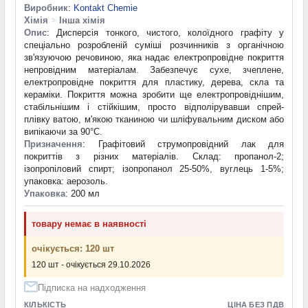
Виробник
:
Kontakt Chemie
Хімія
>
Інша хімія
Опис
: Дисперсія тонкого, чистого, колоїдного графіту у
спеціально розробленій суміші розчинників з органічною
зв'язуючою речовиною, яка надає електропровідне покриття
непровідним матеріалам. Забезпечує сухе, зчеплене,
електропровідне покриття для пластику, дерева, скла та
кераміки. Покриття можна зробити ще електропровіднішим,
стабільнішим і стійкішим, просто відполірувавши спрей-
плівку ватою, м'якою тканиною чи шліфувальним диском або
випікаючи за 90°C.
Призначення
: Графітовий струмопровідний лак для
покриттів з різних матеріалів. Склад: пропанол-2;
ізопропіловий спирт; ізопропанол 25-50%, вуглець 1-5%;
упаковка: аерозоль.
Упаковка
: 200 мл
товару немає в наявності
очікується: 120 шт
120 шт - очікується 29.10.2026
Підписка на надходження
КІЛЬКІСТЬ
ЦІНА БЕЗ ПДВ