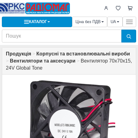
КАТАЛОГ
Ціна без ПДВ
UA
Togg
navi
Продукція
>
Корпусні та встановлювальні вироби
>
Вентилятори та аксесуари
>
Вентилятор 70x70x15,
24V Global Tone