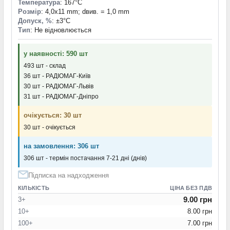
Температура
: 167°С
Розмір
: 4,0x11 mm; dвив. = 1,0 mm
Допуск, %
: ±3°С
Тип
: Не відновлюється
у наявності: 590 шт
493 шт - склад
36 шт - РАДІОМАГ-Київ
30 шт - РАДІОМАГ-Львів
31 шт - РАДІОМАГ-Дніпро
очікується: 30 шт
30 шт - очікується
на замовлення: 306 шт
306 шт - термін постачання 7-21 дні (днів)
Підписка на надходження
КІЛЬКІСТЬ
ЦІНА БЕЗ ПДВ
9.00 грн
3+
10+
8.00 грн
100+
7.00 грн