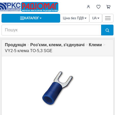
КАТАЛОГ
Ціна без ПДВ
UA
Togg
navi
Продукція
>
Роз'єми, клеми, з'єднувачі
>
Клеми
>
VY2-5 клема TO-5,3 SGE