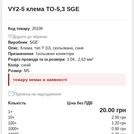
VY2-5 клема TO-5,3 SGE
Код товару
: 20109
Додати до обраних
Виробник
:
SGE
Опис
: Клема, тип Y (U), ізольована, синя
Призначення
: Ізольовані конектори
Розріз провода та ін.розміри
: 1,04...2,63 мм²
Колір
: синій
Розмір
: M5
товару немає в наявності
Підписка на надходження
Кількість
Ціна без ПДВ
20.00 грн
1+
10+
2.00 грн
100+
1.20 грн
1000+
0.90 грн