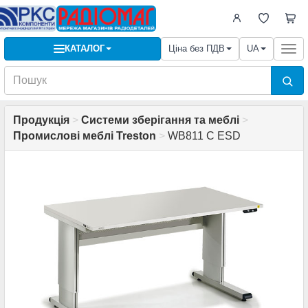
КАТАЛОГ
Ціна без ПДВ
UA
Togg
navi
Продукція
>
Системи зберігання та меблі
>
Промислові меблі Treston
>
WB811 C ESD