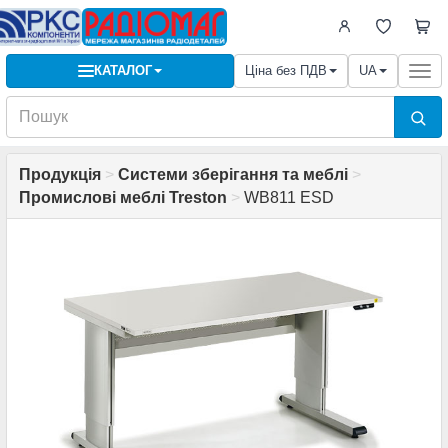
КАТАЛОГ
Ціна без ПДВ
UA
Togg
navi
Продукція
>
Системи зберігання та меблі
>
Промислові меблі Treston
>
WB811 ESD