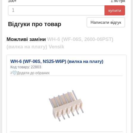
100+
1.90 грн
купити
Написати відгук
Відгуки про товар
Можливі заміни
WH-6 (WF-06S, 2600-06PST)
(вилка на плату) Vensik
WH-6 (WF-06S, NS25-W6P) (вилка на плату)
Код товару: 22803
Додати до обраних
2