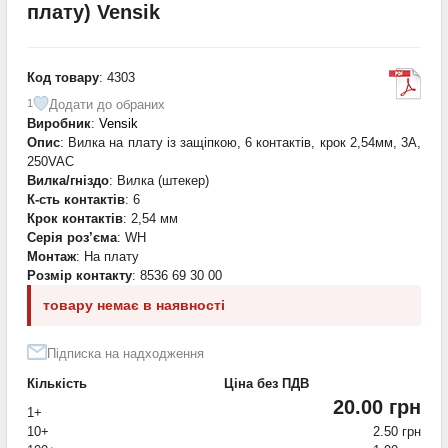
плату) Vensik
Код товару
: 4303
Додати до обраних
1
Виробник
:
Vensik
Опис
: Вилка на плату із защіпкою, 6 контактів, крок 2,54мм, 3А,
250VAC
Вилка/гніздо
: Вилка (штекер)
К-сть контактів
: 6
Крок контактів
: 2,54 мм
Серія роз’єма
: WH
Монтаж
: На плату
Розмір контакту
: 8536 69 30 00
товару немає в наявності
Підписка на надходження
Кількість
Ціна без ПДВ
20.00 грн
1+
10+
2.50 грн