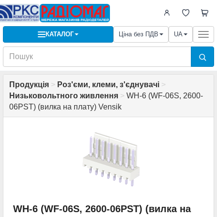
КАТАЛОГ
Ціна без ПДВ
UA
Togg
navi
Продукція
>
Роз'єми, клеми, з'єднувачі
>
Низьковольтного живлення
>
WH-6 (WF-06S, 2600-
06PST) (вилка на плату) Vensik
WH-6 (WF-06S, 2600-06PST) (вилка на