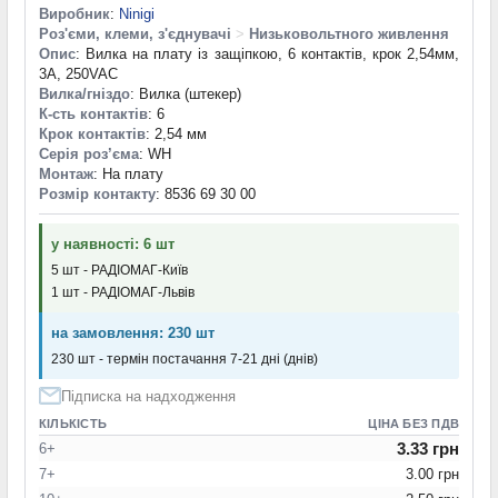
Виробник
:
Ninigi
Роз'єми, клеми, з'єднувачі
>
Низьковольтного живлення
Опис
: Вилка на плату із защіпкою, 6 контактів, крок 2,54мм,
3А, 250VAC
Вилка/гніздо
: Вилка (штекер)
К-сть контактів
: 6
Крок контактів
: 2,54 мм
Серія роз’єма
: WH
Монтаж
: На плату
Розмір контакту
: 8536 69 30 00
у наявності: 6 шт
5 шт - РАДІОМАГ-Київ
1 шт - РАДІОМАГ-Львів
на замовлення: 230 шт
230 шт - термін постачання 7-21 дні (днів)
Підписка на надходження
КІЛЬКІСТЬ
ЦІНА БЕЗ ПДВ
3.33 грн
6+
7+
3.00 грн