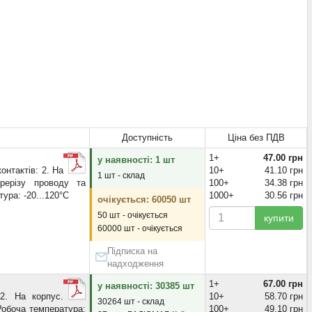
Доступність
Ціна без ПДВ
1+
47.00 грн
у наявності: 1 шт
онтактів: 2. На
10+
41.10 грн
1 шт - склад
рерізу проводу та
100+
34.38 грн
ура: -20...120°C
1000+
30.56 грн
очікується: 60050 шт
50 шт - очікується
купити
60000 шт - очікується
Підписка на
надходження
1+
67.00 грн
у наявності: 30385 шт
 2. На корпус.
10+
58.70 грн
30264 шт - склад
Робоча температура:
100+
49.10 грн