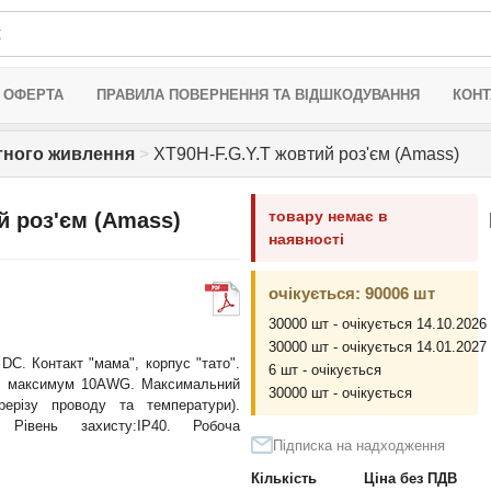
 ОФЕРТА
ПРАВИЛА ПОВЕРНЕННЯ ТА ВІДШКОДУВАННЯ
КОНТ
тного живлення
>
XT90H-F.G.Y.T жовтий роз'єм (Amass)
товару немає в
й роз'єм (Amass)
наявності
очікується: 90006 шт
30000 шт - очікується 14.10.2026
30000 шт - очікується 14.01.2027
DC. Контакт "мама", корпус "тато".
6 шт - очікується
овід максимум 10AWG. Максимальний
30000 шт - очікується
рерізу проводу та температури).
 Рівень захисту:IP40. Робоча
Підписка на надходження
Кількість
Ціна без ПДВ