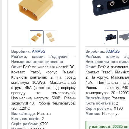
Виробник
:
AMASS
Виробник
:
AMASS
Роз'єми, клеми, з'єднувачі
>
Роз'єми, клеми, з'є
Низьковольтного живлення
Низьковольтного живл
Опис
: Роз'єми живлення жовтий DC.
Опис
: Роз'єм живлення
Контакт "тато", корпус "мама".
Контакт "тато". Кількіст
Кількість контактів: 2. На провід
2. На корпус. Максимал
максимум 10AWG. Максимальний
45A. Номінальна напр
струм: 45A (залежить від перерізу
Рівень захисту:IP4
проводу та температури).
температура: -20...120°C
Номінальна напруга: 500В. Рівень
Вилка/гніздо
: Розетка
захисту:IP40. Робоча температура:
К-сть контактів
: 2
-20...120°C
Серія роз’єма
: XT90
Вилка/гніздо
: Розетка
Монтаж
: На корпус
К-сть контактів
: 2
Серія роз’єма
: XT90
у наявності: 30385 шт