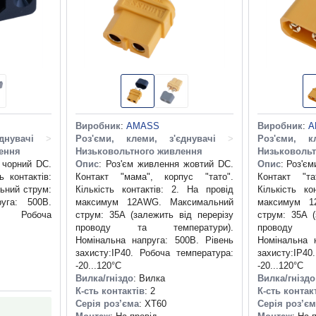
Виробник
:
AMASS
Виробник
:
A
днувачі
>
Роз'єми, клеми, з'єднувачі
>
Роз'єми, к
ення
Низьковольтного живлення
Низьковольт
 чорний DC.
Опис
: Роз'єм живлення жовтий DC.
Опис
: Роз'є
ь контактів:
Контакт "мама", корпус "тато".
Контакт "та
ьний струм:
Кількість контактів: 2. На провід
Кількість ко
уга: 500В.
максимум 12AWG. Максимальний
максимум 1
0. Робоча
струм: 35A (залежить від перерізу
струм: 35A (
проводу та температури).
проводу 
Номінальна напруга: 500В. Рівень
Номінальна 
захисту:IP40. Робоча температура:
захисту:IP40
-20...120°C
-20...120°C
Вилка/гніздо
: Вилка
Вилка/гніздо
К-сть контактів
: 2
К-сть контак
Серія роз’єма
: XT60
Серія роз’є