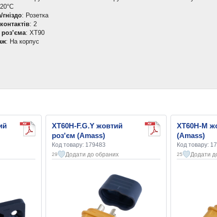
120°C
/гніздо
: Розетка
 контактів
: 2
 роз’єма
: XT90
аж
: На корпус
ий
XT60H-F.G.Y жовтий
XT60H-M жо
роз'єм (Amass)
(Amass)
Код товару: 179483
Код товару: 1
Додати до обраних
Додати д
29
25