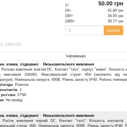
50.00 грн
1+
10+
41.60 грн
100+
34.93 грн
1000+
30.77 грн
купити
ss) AMASS
Інформація
ми, клеми, з'єднувачі
>
Низьковольтного живлення
: Роз'єми живлення жовтий DC. Контакт "тато", корпус "мама". Кількість к
ід максимум 10AWG. Максимальний струм: 45A (залежить від пе
ратури). Номінальна напруга: 500В. Рівень захисту:IP40. Робоча температ
/гніздо
: Розетка
 контактів
: 2
 роз’єма
: XT90
аж
: На провід
ми, клеми, з'єднувачі
>
Низьковольтного живлення
: Роз'єм живлення чорний DC. Контакт "тато". Кількість контактів:
мальний струм: 45A. Номінальна напруга: 500В. Рівень захисту:IP40. 