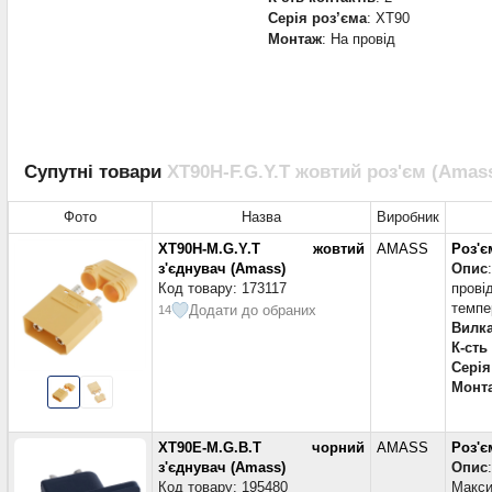
Серія роз’єма
: XT90
Монтаж
: На провід
Супутні товари
XT90H-F.G.Y.T жовтий роз'єм (Ama
Фото
Назва
Виробник
XT90H-M.G.Y.T жовтий
AMASS
Роз'є
з'єднувач (Amass)
Опис
Код товару: 173117
пров
темпе
Додати до обраних
14
Вилка
К-сть
Серія
Монт
XT90E-M.G.B.T чорний
AMASS
Роз'є
з'єднувач (Amass)
Опис
Код товару: 195480
Макси