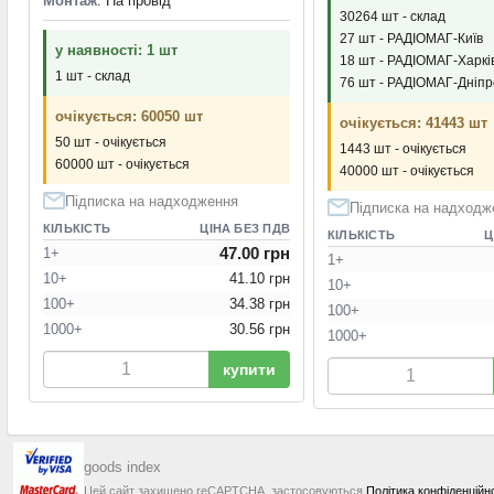
Монтаж
: На провід
30264 шт - склад
27 шт - РАДІОМАГ-Київ
у наявності: 1 шт
18 шт - РАДІОМАГ-Харкі
1 шт - склад
76 шт - РАДІОМАГ-Дніпр
очікується: 60050 шт
очікується: 41443 шт
50 шт - очікується
1443 шт - очікується
60000 шт - очікується
40000 шт - очікується
Підписка на надходження
Підписка на надходж
КІЛЬКІСТЬ
ЦІНА БЕЗ ПДВ
КІЛЬКІСТЬ
Ц
47.00 грн
1+
1+
10+
41.10 грн
10+
100+
34.38 грн
100+
1000+
30.56 грн
1000+
купити
goods index
Цей сайт захищено reCAPTCHA, застосовуються
Політика конфіденційн