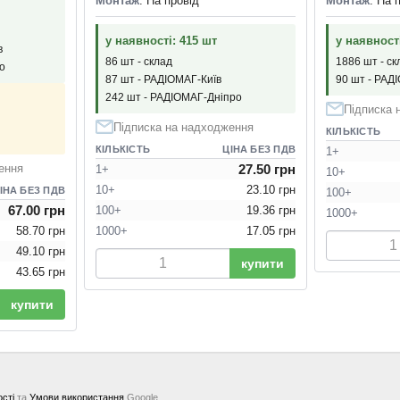
Монтаж
: На провід
Монтаж
: На 
у наявності: 415 шт
у наявност
в
86 шт - склад
1886 шт - ск
о
87 шт - РАДІОМАГ-Київ
90 шт - РАД
242 шт - РАДІОМАГ-Дніпро
Підписка 
Підписка на надходження
КІЛЬКІСТЬ
КІЛЬКІСТЬ
ЦІНА БЕЗ ПДВ
1+
27.50 грн
ення
1+
10+
10+
23.10 грн
ІНА БЕЗ ПДВ
100+
67.00 грн
100+
19.36 грн
1000+
1000+
17.05 грн
58.70 грн
49.10 грн
купити
43.65 грн
купити
ості
та
Умови використання
Google.