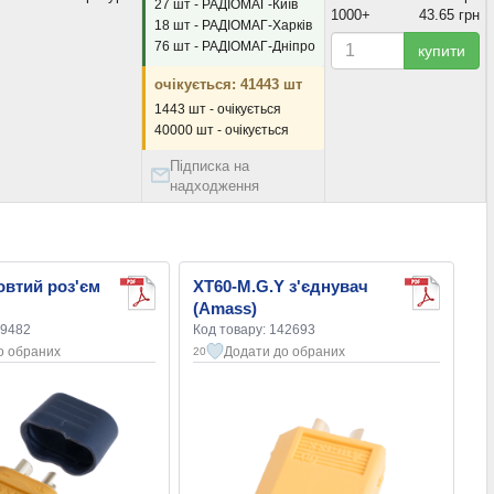
27 шт - РАДІОМАГ-Київ
1000+
43.65 грн
18 шт - РАДІОМАГ-Харків
76 шт - РАДІОМАГ-Дніпро
купити
очікується: 41443 шт
1443 шт - очікується
40000 шт - очікується
Підписка на
надходження
втий роз'єм
XT60-M.G.Y з'єднувач
(Amass)
79482
Код товару: 142693
о обраних
Додати до обраних
20