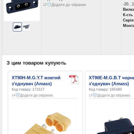
-20...
Додати до обраних
12
Вилка
К-сть
Серія
Монт
З цим товаром купують
XT90H-M.G.Y.T жовтий
XT90E-M.G.B.T чорн
з'єднувач (Amass)
з'єднувач (Amass)
Код товару: 173117
Код товару: 195480
Додати до обраних
Додати до обраних
14
12