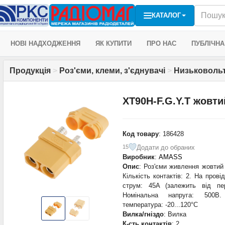
КАТАЛОГ
НОВІ НАДХОДЖЕННЯ
ЯК КУПИТИ
ПРО НАС
ПУБЛІЧНА
Продукція
>
Роз'єми, клеми, з'єднувачі
>
Низьковоль
XT90H-F.G.Y.T жовти
Код товару
: 186428
Додати до обраних
15
Виробник
:
AMASS
Опис
: Роз'єми живлення жовтий 
Кількість контактів: 2. На пр
струм: 45A (залежить від пе
Номінальна напруга: 500В.
температура: -20...120°C
Вилка/гніздо
: Вилка
К-сть контактів
: 2