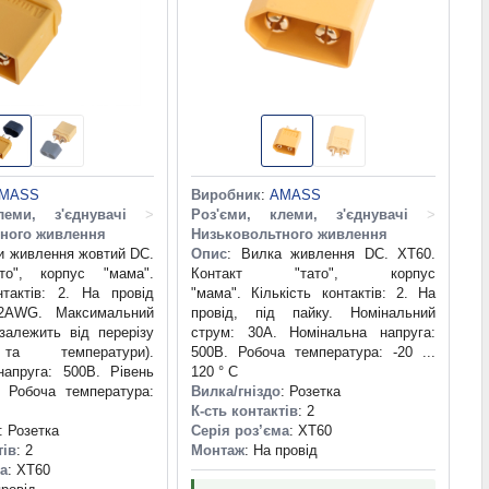
MASS
Виробник
:
AMASS
леми, з'єднувачі
>
Роз'єми, клеми, з'єднувачі
>
ного живлення
Низьковольтного живлення
ми живлення жовтий DC.
Опис
: Вилка живлення DC. XT60.
то", корпус "мама".
Контакт "тато", корпус
нтактів: 2. На провід
"мама". Кількість контактів: 2. На
2AWG. Максимальний
провід, під пайку. Номінальний
залежить від перерізу
струм: 30А. Номінальна напруга:
та температури).
500В. Робоча температура: -20 ...
напруга: 500В. Рівень
120 ° C
. Робоча температура:
Вилка/гніздо
: Розетка
К-сть контактів
: 2
: Розетка
Серія роз’єма
: XT60
тів
: 2
Монтаж
: На провід
ма
: XT60