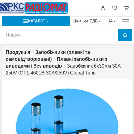
КАТАЛОГ
Ціна без ПДВ
UA
Togg
navi
Продукція
>
Запобіжники (плавкі та
самовідтворювані)
>
Плавкі запобіжники з
виводами і без виводів
>
Запобіжник 6х30мм 30A
250V (GT1-4601B-30A/250V) Global Tone