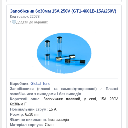
Запобіжник 6х30мм 15A 250V (GT1-4601B-15A/250V)
Код товару: 22078
Додати до обраних
1
Виробник
:
Global Tone
Запобіжники (плавкі та самовідтворювані)
>
Плавкі
запобіжники з виводами і без виводів
Короткий опис
: Запобіжник плавкий, у склі, 15A 250V
6х30мм F
Номінальний струм
: 15 А
Розмір
: 6x30 mm
Фізичне виконання
: Без виводів
Матеріал корпуса
: Скло