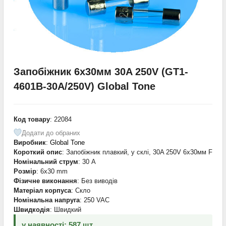
Запобіжник 6х30мм 30A 250V (GT1-
4601B-30A/250V) Global Tone
Код товару
: 22084
Додати до обраних
Виробник
:
Global Tone
Короткий опис
: Запобіжник плавкий, у склі, 30A 250V 6х30мм F
Номінальний струм
: 30 А
Розмір
: 6x30 mm
Фізичне виконання
: Без виводів
Матеріал корпуса
: Скло
Номінальна напруга
: 250 VAC
Швидкодія
: Швидкий
у наявності: 587 шт