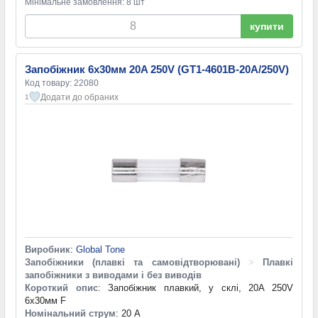
Мінімальне замовлення: 8 шт
купити
Запобіжник 6х30мм 20A 250V (GT1-4601B-20A/250V)
Код товару: 22080
Додати до обраних
1
Виробник
:
Global Tone
Запобіжники (плавкі та самовідтворювані)
>
Плавкі
запобіжники з виводами і без виводів
Короткий опис
: Запобіжник плавкий, у склі, 20A 250V
6х30мм F
Номінальний струм
: 20 А