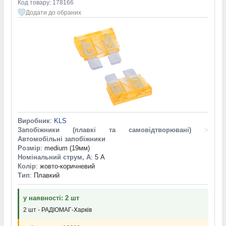
Код товару: 178166
Додати до обраних
Виробник
:
KLS
Запобіжники (плавкі та самовідтворювані)
>
Автомобільні запобіжники
Розмір
: medium (19мм)
Номінальний струм, А
: 5 А
Колір
: жовто-коричневий
Тип
: Плавкий
у наявності: 2 шт
2 шт - РАДІОМАГ-Харків