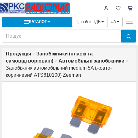
КАТАЛОГ
Ціна без ПДВ
UA
Togg
navi
Продукція
>
Запобіжники (плавкі та
самовідтворювані)
>
Автомобільні запобіжники
>
Запобіжник автомобільний medium 5A (жовто-
коричневий ATS610100) Zeeman