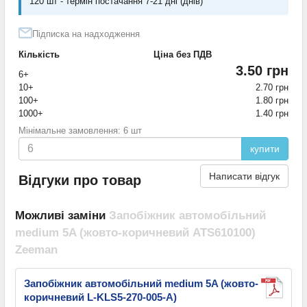
120 шт - термін постачання 7-21 дні (днів)
Підписка на надходження
Кількість
Ціна без ПДВ
3.50 грн
6+
10+
2.70 грн
100+
1.80 грн
1000+
1.40 грн
Мінімальне замовлення: 6 шт
купити
Написати відгук
Відгуки про товар
Можливі заміни
Запобіжник автомобільний
medium 5A (жовто-коричневий ATS610100)
Zeeman
Запобіжник автомобільний medium 5A (жовто-
коричневий L-KLS5-270-005-A)