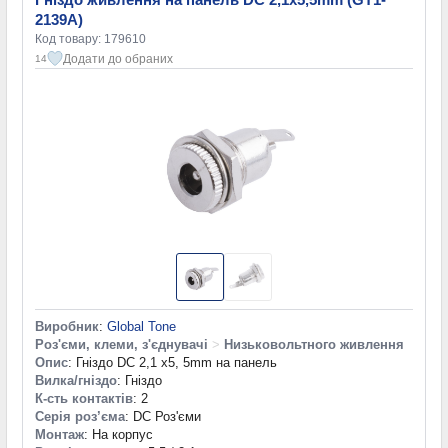
2139A)
Код товару: 179610
Додати до обраних
14
Виробник
:
Global Tone
Роз'єми, клеми, з'єднувачі
>
Низьковольтного живлення
Опис
: Гніздо DC 2,1 x5, 5mm на панель
Вилка/гніздо
: Гніздо
К-сть контактів
: 2
Серія роз’єма
: DC Роз'єми
Монтаж
: На корпус