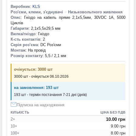
Виробник
:
KLS
Роз'єми, клеми, з'єднувачі
>
Низьковольтного живлення
Опис
: Гніздо на кабель пряме 2,1x5,5мм, 30VDC 1A, 5000
Циклів
Габарити
: 2,1x5,5x29,5 мм
Вилка/гніздо
: Гніздо
К-сть контактів
: 2
Серія роз’єма
: DC Роз'єми
Монтаж
: На провід
Розмір контакту
: 5,5 / 2,1 мм
очікується: 3000 шт
3000 шт - очікується 06.10.2026
на замовлення: 193 шт
193 шт - термін постачання 7-21 дні (днів)
Підписка на надходження
КІЛЬКІСТЬ
ЦІНА БЕЗ ПДВ
10.00 грн
2+
10+
9.00 грн
100+
8.00 грн