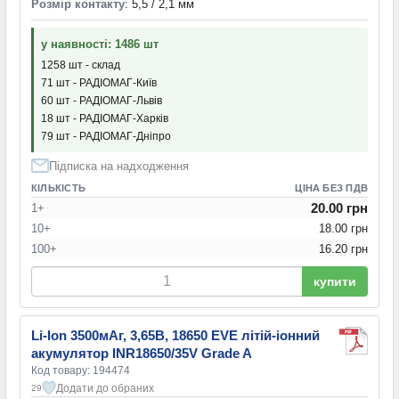
Розмір контакту
: 5,5 / 2,1 мм
у наявності: 1486 шт
1258 шт - склад
71 шт - РАДІОМАГ-Київ
60 шт - РАДІОМАГ-Львів
18 шт - РАДІОМАГ-Харків
79 шт - РАДІОМАГ-Дніпро
Підписка на надходження
КІЛЬКІСТЬ
ЦІНА БЕЗ ПДВ
20.00 грн
1+
10+
18.00 грн
100+
16.20 грн
купити
Li-Ion 3500мАг, 3,65В, 18650 EVE літій-іонний
акумулятор INR18650/35V Grade A
Код товару: 194474
Додати до обраних
29