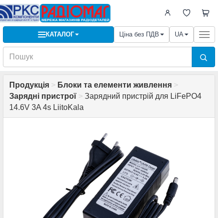
КАТАЛОГ
Ціна без ПДВ
UA
Togg
navi
Продукція
>
Блоки та елементи живлення
>
Зарядні пристрої
>
Зарядний пристрій для LiFePO4
14.6V 3A 4s LiitoKala