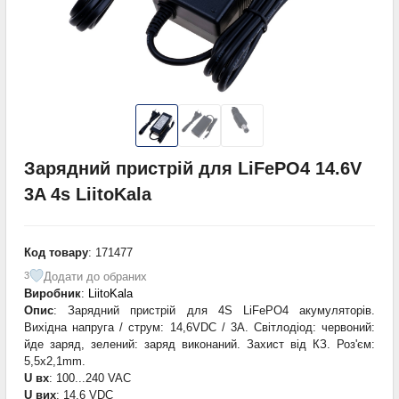
Зарядний пристрій для LiFePO4 14.6V
3A 4s LiitoKala
Код товару
: 171477
Додати до обраних
3
Виробник
:
LiitoKala
Опис
: Зарядний пристрій для 4S LiFePO4 акумуляторів.
Вихідна напруга / струм: 14,6VDC / 3A. Світлодіод: червоний:
йде заряд, зелений: заряд виконаний. Захист від КЗ. Роз'єм:
5,5x2,1mm.
U вх
: 100...240 VAC
U вих
: 14,6 VDC