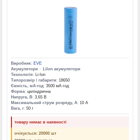
Виробник
:
EVE
Акумулятори
>
LiIon акумулятори
Технологія
: Li-Ion
Типорозмір / габарити
: 18650
Ємність, мА·год
: 3500 мА·год
Форма
: циліндрична
Напруга, В
: 3,65 В
Максимальний струм розряду, А
: 10 А
Вага, г
: 50 г
товару немає в наявності
очікується: 20000 шт