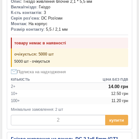
Опис
: Гніздо живлення блочне 2,1 * 5,5 мм
Вилка/гніздо
: Гніздо
К-сть контактів
: 3
Серія роз’єма
: DC Роз'єми
Монтаж
: На корпус
Розмір контакту
: 5,5 / 2,1 мм
товару немає в наявності
очікується: 5000 шт
5000 шт - очікується
Підписка на надходження
КІЛЬКІСТЬ
ЦІНА БЕЗ ПДВ
14.00 грн
2+
10+
12.50 грн
100+
11.20 грн
Мінімальне замовлення: 2 шт
купити
Гніздо живлення на панель DC 2,1x5,5mm (GT1-