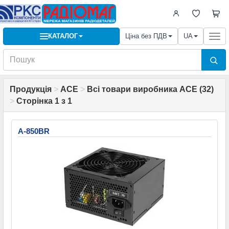
КАТАЛОГ
Ціна без ПДВ
UA
Togg
navi
Продукція
>
ACE
>
Всі товари виробника ACE (32)
>
Сторінка 1 з 1
A-850BR