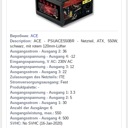
Виробник
:
ACE
Description:
ACE - PSUACE550BR - Netzteil, ATX, 550W,
schwarz, mit rotem 120mm-Lüfter
Ausgangsstrom - Ausgang 2:
36
Ausgangsspannung - Ausgang 4:
-12
Eingangsspannung, V AC:
230V AC
Ausgangsspannung - Ausgang 3:
12
Ausgangsstrom - Ausgang 3:
22
Zulassungen des Netzteils:
ITE
Stromversorgungsausgang:
Fest
Produktpalette:
-
Ausgangsspannung - Ausgang 1:
3.3
Ausgangsspannung - Ausgang 2:
5
Ausgangsstrom - Ausgang 1:
30
Anzahl der Ausgänge:
6
Ausgangsleistung, max.:
550
Ausgangsstrom - Ausgang 4:
500
SVHC:
No SVHC (16-Jan-2020)