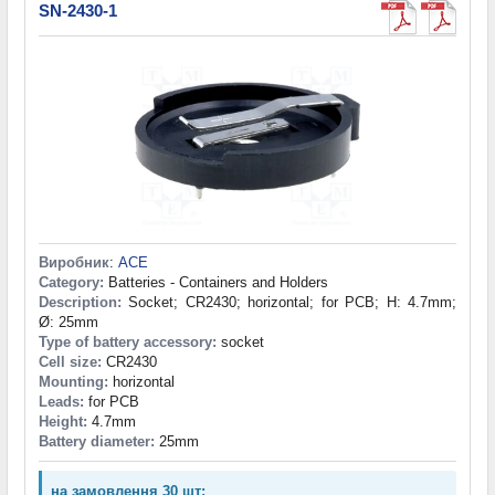
SN-2430-1
Виробник
:
ACE
Category:
Batteries - Containers and Holders
Description:
Socket; CR2430; horizontal; for PCB; H: 4.7mm;
Ø: 25mm
Type of battery accessory:
socket
Cell size:
CR2430
Mounting:
horizontal
Leads:
for PCB
Height:
4.7mm
Battery diameter:
25mm
на замовлення 30 шт: