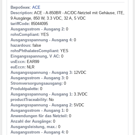
Виробник
:
ACE
Description:
ACE - A-850BR - AC/DC-Netzteil mit Gehäuse, ITE,
9 Ausgänge, 850 W, 3.3 VDC, 32 A, 5 VDC
tariffCode:
85044095
Ausgangsstrom - Ausgang 2:
0
rohsCompliant:
YES
Ausgangsspannung - Ausgang 4:
0
hazardous:
false
rohsPhthalatesCompliant:
YES
Eingangsspannung, V AC:
0
usEccn:
EAR99
euEccn:
NLR
Ausgangsspannung - Ausgang 3:
12VDC
Ausgangsstrom - Ausgang 3:
0
Stromversorgungsausgang:
0
Produktpalette:
0
Ausgangsspannung - Ausgang 1:
3.3VDC
productTraceability:
No
Ausgangsspannung - Ausgang 2:
5VDC
Ausgangsstrom - Ausgang 1:
0
Anwendungen für das Netzteil:
0
Anzahl der Ausgänge:
0
Ausgangsleistung, max.:
0
Ausgangsstrom - Ausgang 4:
0