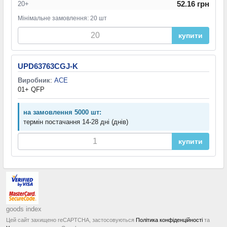
52.16 грн
20+
Мінімальне замовлення: 20 шт
купити
UPD63763CGJ-K
Виробник
:
ACE
01+ QFP
на замовлення 5000 шт:
термін постачання 14-28 дні (днів)
купити
goods index
Цей сайт захищено reCAPTCHA, застосовуються
Політика конфіденційності
та