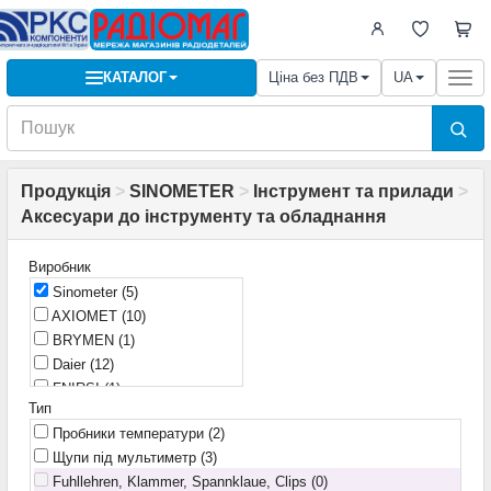
КАТАЛОГ
Ціна без ПДВ
UA
Togg
navi
Продукція
>
SINOMETER
>
Інструмент та прилади
>
Аксесуари до інструменту та обладнання
Виробник
Sinometer
(5)
AXIOMET
(10)
BRYMEN
(1)
Daier
(12)
FNIRSI
(1)
Тип
Fluke
(1)
Пробники температури
(2)
Global Tone
(34)
Щупи під мультиметр
(3)
HIRSCHMANN T&M
(2)
Fuhllehren, Klammer, Spannklaue, Clips (0)
HTI
(1)