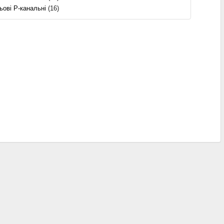
ьові P-канальні
(16)