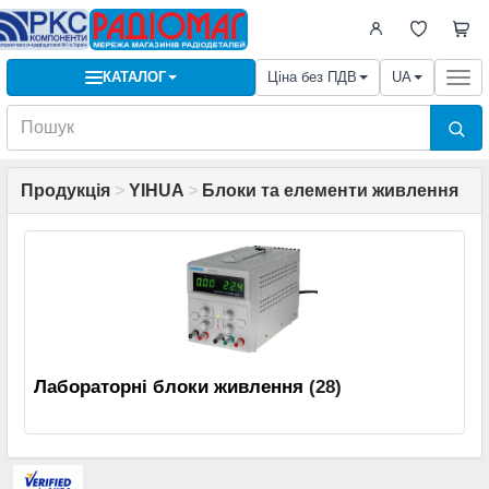
КАТАЛОГ
Ціна без ПДВ
UA
Togg
navi
Продукція
>
YIHUA
>
Блоки та елементи живлення
Лабораторні блоки живлення
(28)