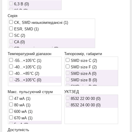
6,3 В (0)
33 мкФ (0)
16 В (0)
150 мкФ (0)
Серія
25 В (0)
220 мкФ (0)
CK, SMD низькоімпедансні
(1)
63 В (0)
330 мкФ (0)
ESR, SMD
(1)
100 В (0)
470 мкФ (0)
SC
(2)
1000 мкФ (0)
CA (0)
2200 мкФ (0)
CB, низькоімпедансні (0)
Температурний діапазон
Типорозмір, габарити
CS (0)
-55...+105°С
(1)
SMD size C
(2)
EHV, SMD високотемпературні (0)
-40...+105°С
(1)
SMD size F
(2)
EKV, SMD зі слабкими струмами витоку (0)
-40...+85°С
(2)
SMD size A (0)
ELV, SMD (0)
-25...+105°С (0)
SMD size B (0)
EZV, SMD низькоімпедансні (0)
SMD size D (0)
FK (0)
Макс. пульсуючий струм
УКТЗЕД
SMD size E (0)
FK-V, низькоімпедансні (0)
47 мА
(1)
8532 22 00 00 (0)
80 мА
(1)
8532 24 00 00 (0)
600 мА
(1)
670 мА
(1)
5 мА (0)
Доступність
15 мА (0)