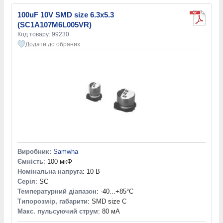
100uF 10V SMD size 6.3x5.3
(SC1A107M6L005VR)
Код товару: 99230
Додати до обраних
Виробник:
Samwha
Ємність
: 100 мкФ
Номінальна напруга
: 10 В
Серія
: SC
Температурний діапазон
: -40...+85°С
Типорозмір, габарити
: SMD size C
Макс. пульсуючий струм
: 80 мА