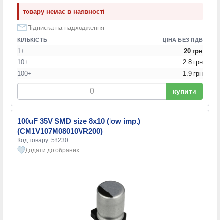
товару немає в наявності
Підписка на надходження
КІЛЬКІСТЬ
ЦІНА БЕЗ ПДВ
1+
20 грн
10+
2.8 грн
100+
1.9 грн
купити
100uF 35V SMD size 8x10 (low imp.)
(CM1V107M08010VR200)
Код товару: 58230
Додати до обраних