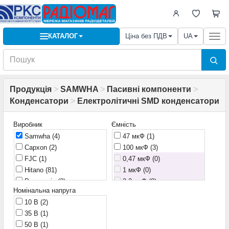
КАТАЛОГ
Ціна без ПДВ
UA
Togg
navi
Продукція
>
SAMWHA
>
Пасивні компоненти
>
Конденсатори
>
Електролітичні SMD конденсатори
Виробник
Ємність
Samwha
(4)
47 мкФ
(1)
Capxon
(2)
100 мкФ
(3)
FJC
(1)
0,47 мкФ (0)
Hitano
(81)
1 мкФ (0)
Panasonic
(2)
2,2 мкФ (0)
Номінальна напруга
Yageo
(3)
3,3 мкФ (0)
10 В
(2)
4,7 мкФ (0)
35 В
(1)
10 мкФ (0)
50 В
(1)
22 мкФ (0)