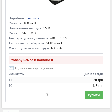
Виробник:
Samwha
Ємність
: 100 мкФ
Номінальна напруга
: 35 В
Серія
: ESR, SMD
Температурний діапазон
: -40...+105°С
Типорозмір, габарити
: SMD size F
Макс. пульсуючий струм
: 600 мА
товару немає в наявності
Підписка на надходження
КІЛЬКІСТЬ
ЦІНА БЕЗ ПДВ
1+
20 грн
10+
6.3 грн
купити