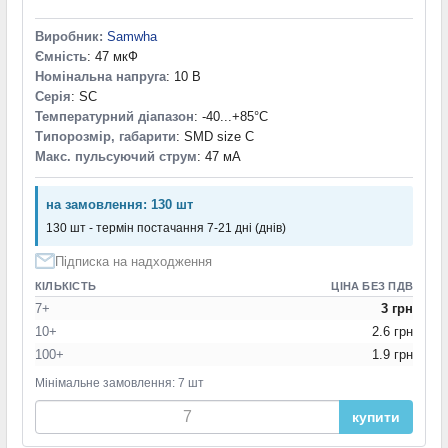
Виробник:
Samwha
Ємність
: 47 мкФ
Номінальна напруга
: 10 В
Серія
: SC
Температурний діапазон
: -40...+85°С
Типорозмір, габарити
: SMD size C
Макс. пульсуючий струм
: 47 мА
на замовлення: 130 шт
130 шт - термін постачання 7-21 дні (днів)
Підписка на надходження
КІЛЬКІСТЬ
ЦІНА БЕЗ ПДВ
7+
3 грн
10+
2.6 грн
100+
1.9 грн
Мінімальне замовлення: 7 шт
купити