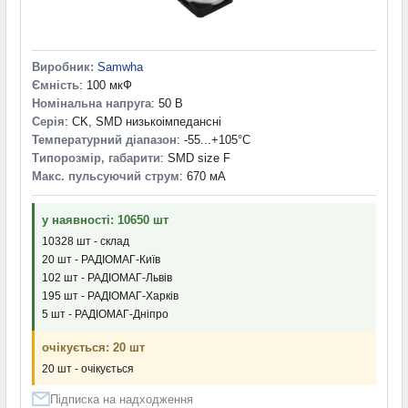
100 мА (0)
120 мА (0)
130 мА (0)
Виробник:
Samwha
140 мА (0)
Ємність
: 100 мкФ
150 мА (0)
Номінальна напруга
: 50 В
160 мА (0)
Серія
: CK, SMD низькоімпедансні
165 мА (0)
Температурний діапазон
: -55...+105°С
175 мА (0)
Типорозмір, габарити
: SMD size F
185 мА (0)
Макс. пульсуючий струм
: 670 мА
190 мА (0)
230 мА (0)
у наявності: 10650 шт
270 мА (0)
10328 шт - склад
280 мА (0)
20 шт - РАДІОМАГ-Київ
400 мА (0)
102 шт - РАДІОМАГ-Львів
430 мА (0)
195 шт - РАДІОМАГ-Харків
450 мА (0)
5 шт - РАДІОМАГ-Дніпро
500 мА (0)
очікується: 20 шт
20 шт - очікується
Підписка на надходження