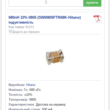
купити
680nH 10% 0805 (SWI0805FTR68K-Hitano)
індуктивність
Код товару: 51271
Додати до обраних
Виробник:
Hitano
Номінал, Гн
: 680 нГн
Точність
: ±10%
Типорозмір
: 0805
Характеристики
: Дротова на кераміці
Номінальний струм
: 500 мА