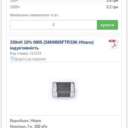
100+
3.8 грн
1000+
3.2 грн
Мінімальне замовлення: 4 шт
купити
330nH 10% 0805 (SMI0805FTR33K-Hitano)
індуктивність
Код товару: 112224
Додати до обраних
Виробник:
Hitano
Номінал, Гн
: 330 нГн