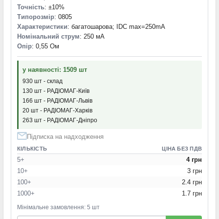
Точність
: ±10%
Типорозмір
: 0805
Характеристики
: багатошарова; IDC max=250mA
Номінальний струм
: 250 мА
Опір
: 0,55 Ом
у наявності: 1509 шт
930 шт - склад
130 шт - РАДІОМАГ-Київ
166 шт - РАДІОМАГ-Львів
20 шт - РАДІОМАГ-Харків
263 шт - РАДІОМАГ-Дніпро
Підписка на надходження
КІЛЬКІСТЬ
ЦІНА БЕЗ ПДВ
5+
4 грн
10+
3 грн
100+
2.4 грн
1000+
1.7 грн
Мінімальне замовлення: 5 шт