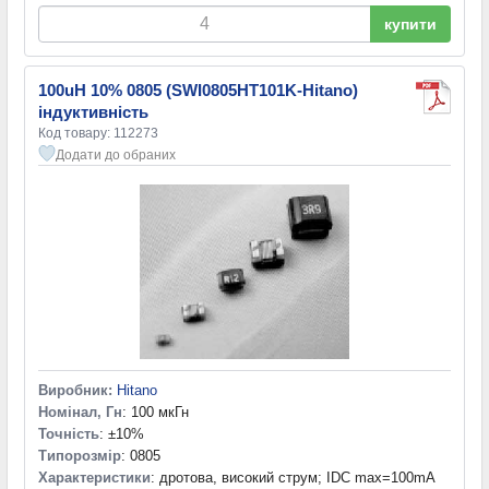
купити
100uH 10% 0805 (SWI0805HT101K-Hitano)
індуктивність
Код товару: 112273
Додати до обраних
Виробник:
Hitano
Номінал, Гн
: 100 мкГн
Точність
: ±10%
Типорозмір
: 0805
Характеристики
: дротова, високий струм; IDC max=100mA