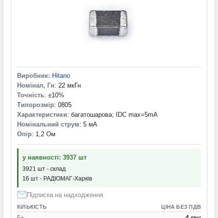
Виробник:
Hitano
Номінал, Гн
: 22 мкГн
Точність
: ±10%
Типорозмір
: 0805
Характеристики
: багатошарова; IDC max=5mA
Номінальний струм
: 5 мА
Опір
: 1,2 Ом
у наявності: 3937 шт
3921 шт - склад
16 шт - РАДІОМАГ-Харків
Підписка на надходження
КІЛЬКІСТЬ
ЦІНА БЕЗ ПДВ
5+
4 грн