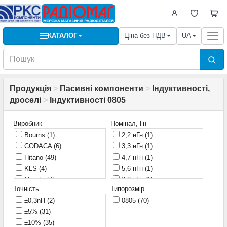
КАТАЛОГ
Ціна без ПДВ
UA
Togg
navi
Продукція
>
Пасивні компоненти
>
Індуктивності,
дроселі
>
Індуктивності 0805
Виробник
Номінал, Гн
Bourns
(1)
2,2 нГн
(1)
CODACA
(6)
3,3 нГн
(1)
Hitano
(49)
4,7 нГн
(1)
KLS
(4)
5,6 нГн
(1)
Murata
(7)
6,8 нГн
(1)
Точність
Типорозмір
TDK
(1)
10 нГн
(2)
±0,3nH
(2)
0805
(70)
12 нГн
(1)
±5%
(31)
15 нГн
(2)
±10%
(35)
18 нГн
(1)