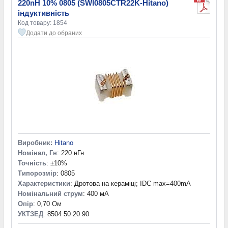
220nH 10% 0805 (SWI0805CTR22K-Hitano)
індуктивність
Код товару: 1854
Додати до обраних
Виробник:
Hitano
Номінал, Гн
: 220 нГн
Точність
: ±10%
Типорозмір
: 0805
Характеристики
: Дротова на кераміці; IDC max=400mA
Номінальний струм
: 400 мА
Опір
: 0,70 Ом
УКТЗЕД
: 8504 50 20 90