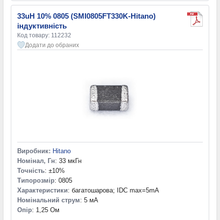
33uH 10% 0805 (SMI0805FT330K-Hitano)
індуктивність
Код товару: 112232
Додати до обраних
Виробник:
Hitano
Номінал, Гн
: 33 мкГн
Точність
: ±10%
Типорозмір
: 0805
Характеристики
: багатошарова; IDC max=5mA
Номінальний струм
: 5 мА
Опір
: 1,25 Ом