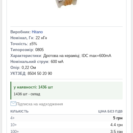
Виробник:
Hitano
Номінал, Гн
: 22 нГн
Точність
: ±5%
Типорозмір
: 0805
Характеристики
: Дротова на кераміці; IDC max=600mA
Номінальний струм
: 600 мА
Опір
: 0,22 Ом
УКТЗЕД
: 8504 50 20 90
у наявності: 1436 шт
1436 шт - склад
Підписка на надходження
КІЛЬКІСТЬ
ЦІНА БЕЗ ПДВ
4+
5 грн
10+
4.4 грн
100+
3.5 грн