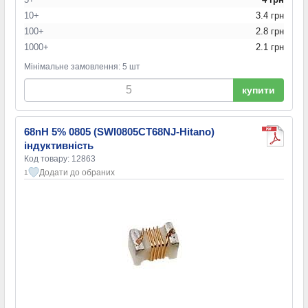
10+
3.4 грн
100+
2.8 грн
1000+
2.1 грн
Мінімальне замовлення: 5 шт
купити
68nH 5% 0805 (SWI0805CT68NJ-Hitano)
індуктивність
Код товару: 12863
Додати до обраних
1