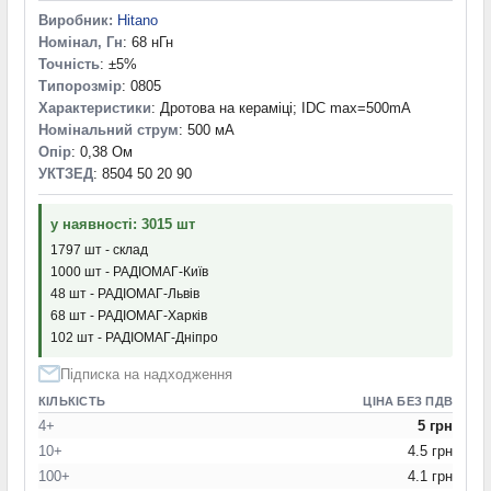
Виробник:
Hitano
Номінал, Гн
: 68 нГн
Точність
: ±5%
Типорозмір
: 0805
Характеристики
: Дротова на кераміці; IDC max=500mA
Номінальний струм
: 500 мА
Опір
: 0,38 Ом
УКТЗЕД
: 8504 50 20 90
у наявності: 3015 шт
1797 шт - склад
1000 шт - РАДІОМАГ-Київ
48 шт - РАДІОМАГ-Львів
68 шт - РАДІОМАГ-Харків
102 шт - РАДІОМАГ-Дніпро
Підписка на надходження
КІЛЬКІСТЬ
ЦІНА БЕЗ ПДВ
4+
5 грн
10+
4.5 грн
100+
4.1 грн