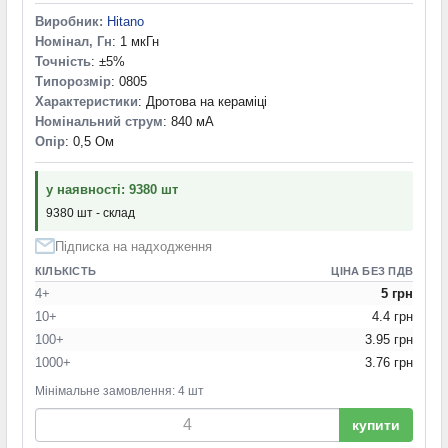
1,2 Ом
(1)
Виробник:
Hitano
1,25 Ом
(1)
Номінал, Гн
: 1 мкГн
1,40 Ом
(1)
Точність
: ±5%
1,50 Ом
(1)
Типорозмір
: 0805
Характеристики
: Дротова на кераміці
4,42 Ом
(1)
Номінальний струм
: 840 мА
4,5 Ом
(1)
Опір
: 0,5 Ом
6,30 Ом
(1)
7,60 Ом
(1)
9,75 Ом
(1)
у наявності: 9380 шт
9380 шт - склад
Підписка на надходження
КІЛЬКІСТЬ
ЦІНА БЕЗ ПДВ
4+
5 грн
10+
4.4 грн
100+
3.95 грн
1000+
3.76 грн
Мінімальне замовлення: 4 шт
купити