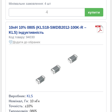
Мінімальне замовлення: 4 шт
купити
10nH 10% 0805 (KLS18-SMDB2012-100K-R –
KLS) індуктивність
Код товару: 94030
Додати до обраних
Виробник:
KLS
Номінал, Гн
: 10 нГн
Точність
: ±10%
Типорозмір
: 0805