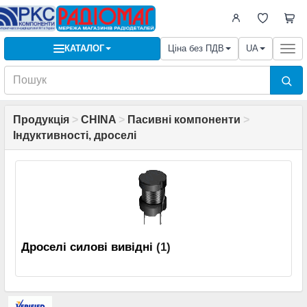
КАТАЛОГ
Ціна без ПДВ
UA
Togg
navi
Продукція
>
CHINA
>
Пасивні компоненти
>
Індуктивності, дроселі
Дроселі силові вивідні
(1)