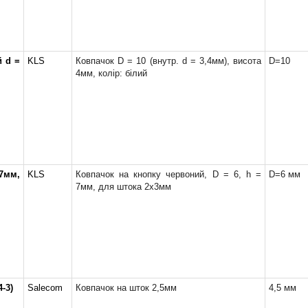
й d =
KLS
Ковпачок D = 10 (внутр. d = 3,4мм), висота
D=10
4мм, колір: білий
7мм,
KLS
Ковпачок на кнопку червоний, D = 6, h =
D=6 мм
7мм, для штока 2х3мм
-3)
Salecom
Ковпачок на шток 2,5мм
4,5 мм