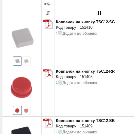
D=7, d=3,1 мм
(3)
інф.
D=7,4, d=4,4 мм; h=10 мм
(3)
D=9, d=2,9 мм
(4)
d=7,5 мм
(4)
Ковпачок на кнопку TSC12-SG
d=9 мм
Код товару : 151410
(1)
Додати до обраних
1
Монтажний отвір 6 мм
(1)
4,5 мм
(1)
12x12 мм
(9)
15x15 мм
(19)
16x16 мм
(1)
17x17 мм
(1)
Ковпачок на кнопку TSC12-RR
Код товару : 151408
Додати до обраних
1
Ковпачок на кнопку TSC12-SB
Код товару : 151409
Додати до обраних
1