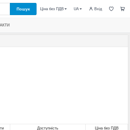
Пошук
Вхід
Ціна без ПДВ
UA
АКТИ
ти
Доступність
Ціна без ПДВ