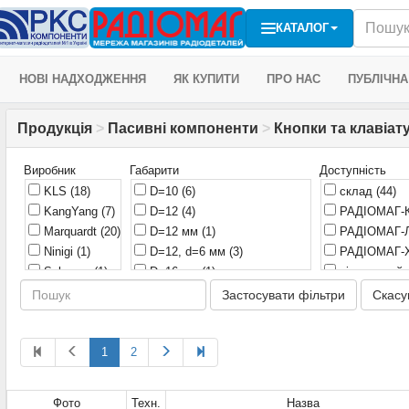
КАТАЛОГ
НОВІ НАДХОДЖЕННЯ
ЯК КУПИТИ
ПРО НАС
ПУБЛІЧНА
Продукція
>
Пасивні компоненти
>
Кнопки та клавіат
Виробник
Габарити
Доступність
KLS
(18)
D=10
(6)
склад
(44)
KangYang
(7)
D=12
(4)
РАДІОМАГ-
Marquardt
(20)
D=12 мм
(1)
РАДІОМАГ-Л
Ninigi
(1)
D=12, d=6 мм
(3)
РАДІОМАГ-Х
Salecom
(1)
D=16 мм
(1)
віддалений
Україна
(15)
D=5, d=2,4 мм
(1)
РАДІОМАГ-Д
Застосувати фільтри
Скасу
D=5, d=2,9 мм
(1)
D=5,8 мм
(1)
1
2
D=6 мм
(1)
D=6,2 мм
(1)
D=6,3 мм
(1)
Фото
Техн.
Назва