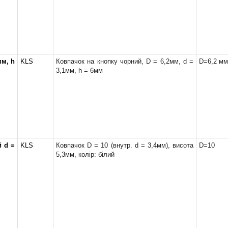
мм, h
KLS
Ковпачок на кнопку чорний, D = 6,2мм, d =
D=6,2 мм
3,1мм, h = 6мм
й d =
KLS
Ковпачок D = 10 (внутр. d = 3,4мм), висота
D=10
5,3мм, колір: білий