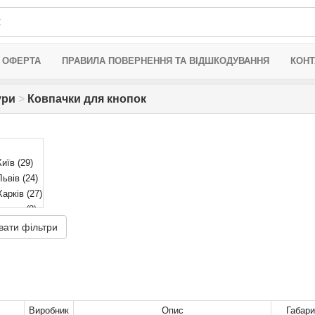
 ОФЕРТА
ПРАВИЛА ПОВЕРНЕННЯ ТА ВІДШКОДУВАННЯ
КОНТ
ури
>
Ковпачки для кнопок
Київ
(29)
ьвів
(24)
арків
(27)
 склад
(8)
ніпро
(41)
вати фільтри
Виробник
Опис
Габари