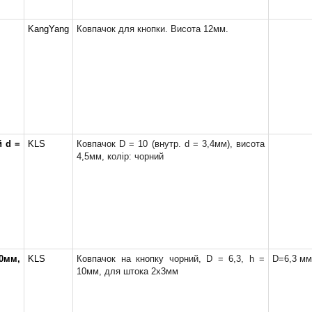
KangYang
Ковпачок для кнопки. Висота 12мм.
й d =
KLS
Ковпачок D = 10 (внутр. d = 3,4мм), висота
4,5мм, колір: чорний
0мм,
KLS
Ковпачок на кнопку чорний, D = 6,3, h =
D=6,3 мм
10мм, для штока 2х3мм