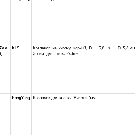
7мм,
KLS
Ковпачок на кнопку чорний, D = 5,8, h =
D=5,8 мм
B)
3,7мм, для штока 2х3мм
KangYang
Ковпачок для кнопки. Висота 7мм.