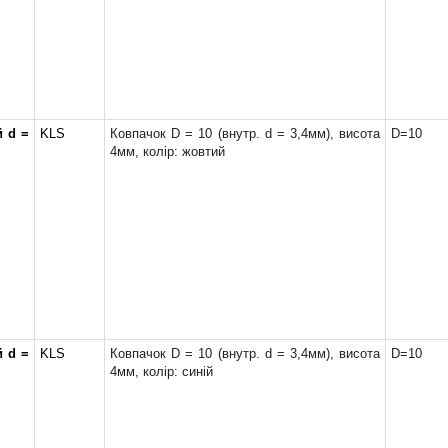
й d =
KLS
Ковпачок D = 10 (внутр. d = 3,4мм), висота
D=10
4мм, колір: жовтий
й d =
KLS
Ковпачок D = 10 (внутр. d = 3,4мм), висота
D=10
4мм, колір: синій