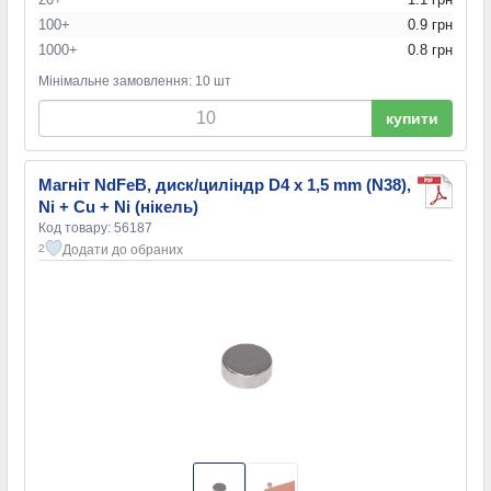
25x15x15мм
(1)
100+
0.9 грн
25x15x2мм
(1)
1000+
0.8 грн
25x15x5мм
(1)
25x5x2мм
(1)
Мінімальне замовлення: 10 шт
30x10x5мм
(1)
купити
40x10x5мм
(1)
40x20x4мм
(1)
50x10x10мм
(1)
Магніт NdFeB, диск/циліндр D4 x 1,5 mm (N38),
50x10x5мм
(1)
Ni + Cu + Ni (нікель)
50x20x4,5мм
(1)
Код товару: 56187
80x10x5мм
(1)
Додати до обраних
2