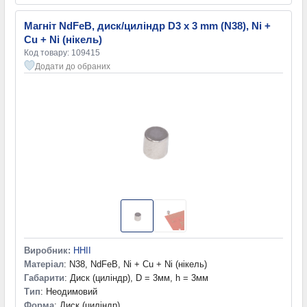
Магніт NdFeB, диск/циліндр D3 x 3 mm (N38), Ni +
Cu + Ni (нікель)
Код товару: 109415
Додати до обраних
Виробник:
HHII
Матеріал
: N38, NdFeB, Ni + Cu + Ni (нікель)
Габарити
: Диск (циліндр), D = 3мм, h = 3мм
Тип
: Неодимовий
Форма
: Диск (циліндр)