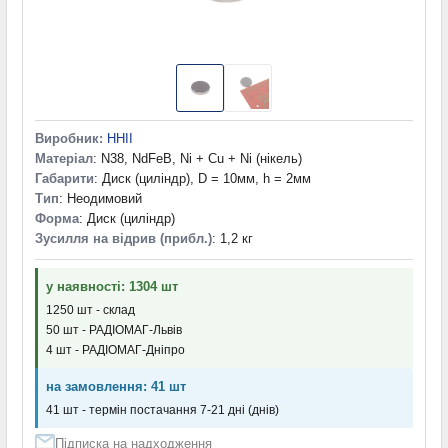
Виробник:
HHII
Матеріал
: N38, NdFeB, Ni + Cu + Ni (нікель)
Габарити
: Диск (циліндр), D = 10мм, h = 2мм
Тип
: Неодимовий
Форма
: Диск (циліндр)
Зусилля на відрив (прибл.)
: 1,2 кг
у наявності: 1304 шт
1250 шт - склад
50 шт - РАДІОМАГ-Львів
4 шт - РАДІОМАГ-Дніпро
на замовлення: 41 шт
41 шт - термін постачання 7-21 дні (днів)
Підписка на надходження