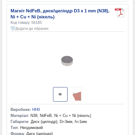
Магніт NdFeB, диск/циліндр D3 x 1 mm (N38),
Ni + Cu + Ni (нікель)
Код товару: 56185
Додати до обраних
Виробник:
HHII
Матеріал
: N38, NdFeB, Ni + Cu + Ni (нікель)
Габарити
: Диск (циліндр), D=3мм, h=1мм
Тип
: Неодимовий
Форма
: Диск (циліндр)