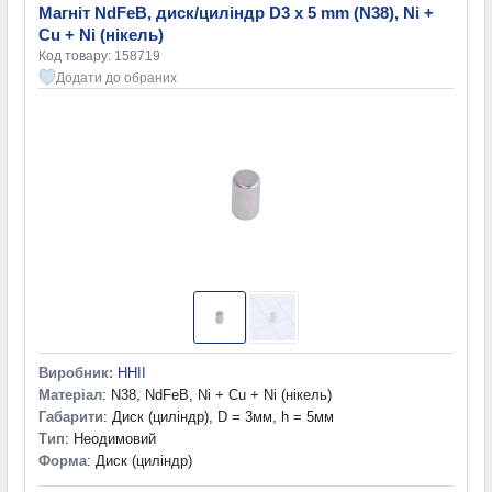
Магніт NdFeB, диск/циліндр D3 x 5 mm (N38), Ni +
Cu + Ni (нікель)
Код товару: 158719
Додати до обраних
Виробник:
HHII
Матеріал
: N38, NdFeB, Ni + Cu + Ni (нікель)
Габарити
: Диск (циліндр), D = 3мм, h = 5мм
Тип
: Неодимовий
Форма
: Диск (циліндр)