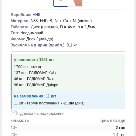
Виробник:
HHII
Матеріал
: N38, NdFeB, Ni + Cu + Ni (нікель)
Габарити
: Диск (циліндр), D = 4мм, h = 1,5мм
Тип
: Неодимовий
Форма
: Диск (циліндр)
Зусилля на відрив (прибл.)
: 0,1 кг
у наявності: 1981 шт
1700 шт - склад
137 шт - РАДІОМАГ-Київ
46 шт - РАДІОМАГ-Львів
98 шт - РАДІОМАГ-Дніпро
на замовлення: 11 шт
11 шт - термін постачання 7-21 дні (днів)
Підписка на надходження
КІЛЬКІСТЬ
ЦІНА БЕЗ ПДВ
10+
2 грн
20+
1.4 грн