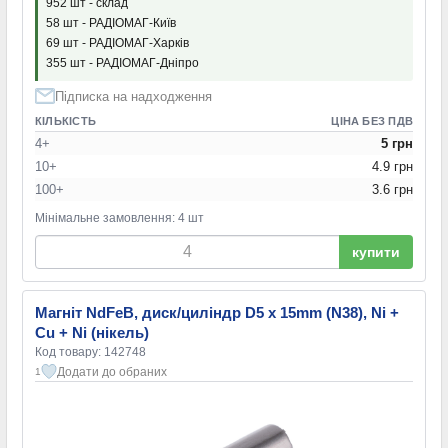
952 шт - склад
58 шт - РАДІОМАГ-Київ
69 шт - РАДІОМАГ-Харків
355 шт - РАДІОМАГ-Дніпро
Підписка на надходження
КІЛЬКІСТЬ
ЦІНА БЕЗ ПДВ
4+
5 грн
10+
4.9 грн
100+
3.6 грн
Мінімальне замовлення: 4 шт
купити
Магніт NdFeB, диск/циліндр D5 х 15mm (N38), Ni +
Cu + Ni (нікель)
Код товару: 142748
Додати до обраних
1