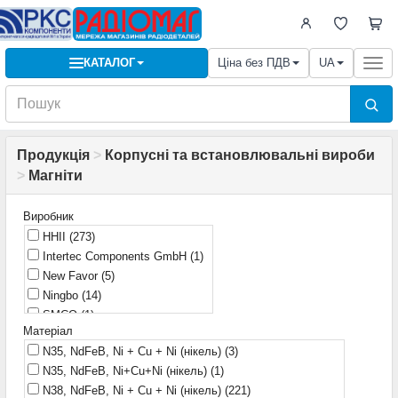
КАТАЛОГ
Ціна без ПДВ
UA
Togg
navi
Продукція
>
Корпусні та встановлювальні вироби
>
Магніти
Виробник
HHII
(273)
Intertec Components GmbH
(1)
New Favor
(5)
Ningbo
(14)
SMCO
(1)
Матеріал
Нінбо
(1)
N35, NdFeB, Ni + Cu + Ni (нікель)
(3)
N35, NdFeB, Ni+Cu+Ni (нікель)
(1)
N38, NdFeB, Ni + Cu + Ni (нікель)
(221)