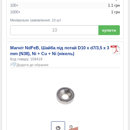
100+
1.1 грн
1000+
1 грн
Мінімальне замовлення: 10 шт
купити
Магніт NdFeB, Шайба під потай D10 x d7/3,5 x 3
mm (N38), Ni + Cu + Ni (нікель)
Код товару: 109419
Додати до обраних
2