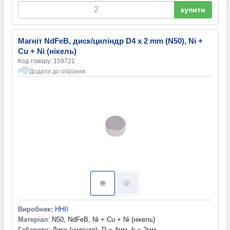
купити
Магніт NdFeB, диск/циліндр D4 x 2 mm (N50), Ni +
Cu + Ni (нікель)
Код товару: 158721
Додати до обраних
3
Виробник:
HHII
Матеріал
: N50, NdFeB, Ni + Cu + Ni (нікель)
Габарити
: Диск (циліндр), D = 4мм, h = 2мм