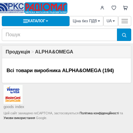
КАТАЛОГ
Ціна без ПДВ
UA
Togg
navi
Продукція
>
ALPHA&OMEGA
Всі товари виробника ALPHA&OMEGA (194)
goods index
Цей сайт захищено reCAPTCHA, застосовуються
Політика конфіденційності
та
Умови використання
Google.