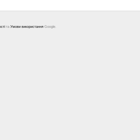
ості
та
Умови використання
Google.