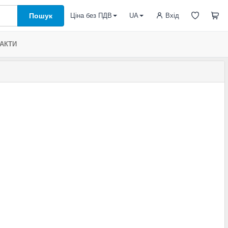
Пошук
Вхід
Ціна без ПДВ
UA
АКТИ