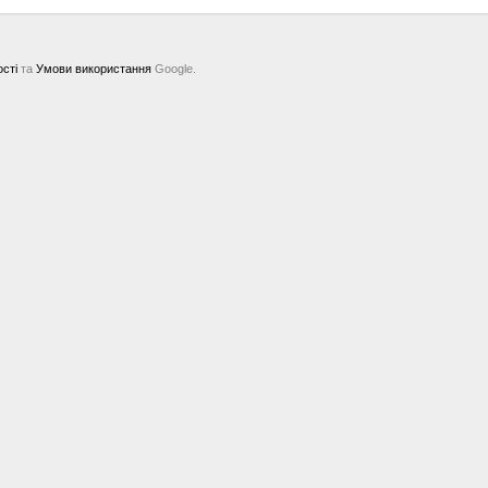
ості
та
Умови використання
Google.