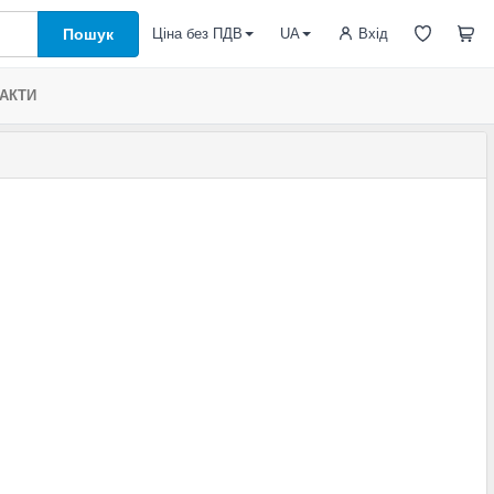
Пошук
Вхід
Ціна без ПДВ
UA
АКТИ