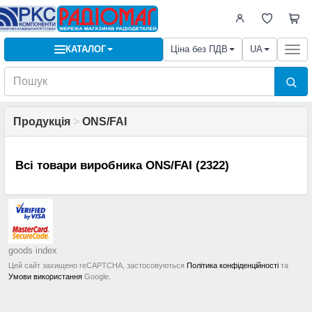
КАТАЛОГ
Ціна без ПДВ
UA
Togg
navi
Продукція
>
ONS/FAI
Всі товари виробника ONS/FAI (2322)
goods index
Цей сайт захищено reCAPTCHA, застосовуються
Політика конфіденційності
та
Умови використання
Google.